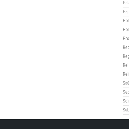
Pal
Pap
Pol
Pol
Pro
Red
Reg
Re
Rel
Sa
Sep
Sol
Sub