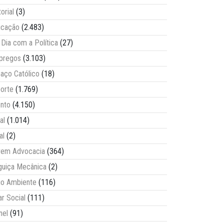
torial
(3)
ucação
(2.483)
Dia com a Política
(27)
pregos
(3.103)
aço Católico
(18)
orte
(1.769)
nto
(4.150)
al
(1.014)
al
(2)
vem Advocacia
(364)
guiça Mecânica
(2)
o Ambiente
(116)
ar Social
(111)
nel
(91)