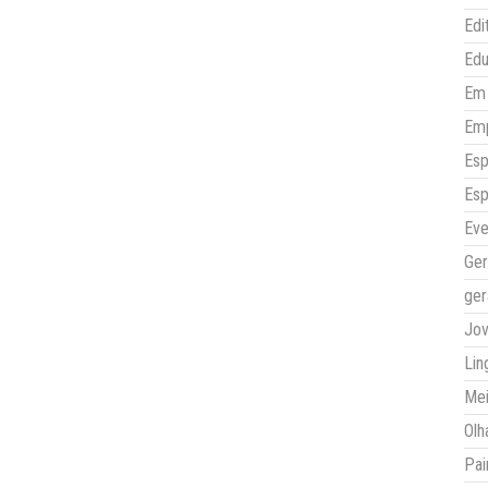
Edi
Ed
Em 
Em
Esp
Esp
Eve
Ger
ger
Jo
Lin
Mei
Olh
Pai