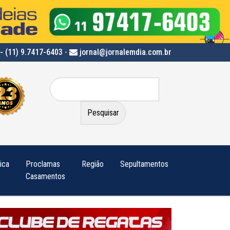
- (11) 9.7417-6403
-
jornal@jornalemdia.com.br
Pesquisar
por:
tica
Proclamas
Região
Sepultamentos
Casamentos