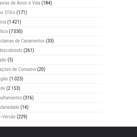
avras de Amor e Vida
(184)
o D'Oro
(171)
ícia
(1.421)
ítica
(7.030)
clamas de Casamentos
(33)
escobrindo
(261)
ião
(5)
lações de Consumo
(20)
igião
(1.023)
úde
(2.153)
ultamentos
(316)
idariedade
(14)
-Versão
(229)