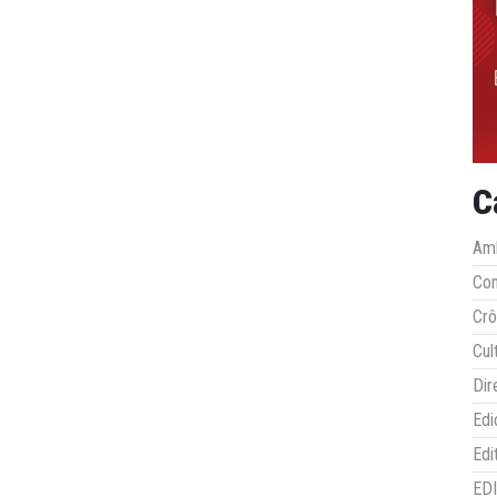
C
Amb
Co
Crô
Cul
Dir
Edi
Edi
ED