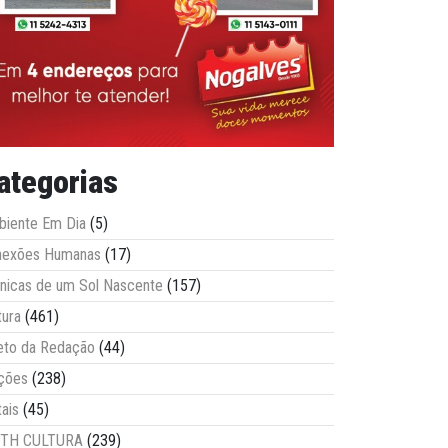
ategorias
iente Em Dia
(5)
nexões Humanas
(17)
nicas de um Sol Nascente
(157)
tura
(461)
eto da Redação
(44)
ções
(238)
tais
(45)
ITH CULTURA
(239)