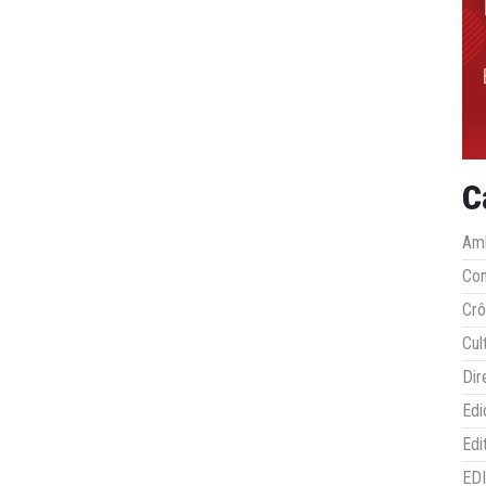
C
Amb
Co
Crô
Cul
Dir
Edi
Edi
ED