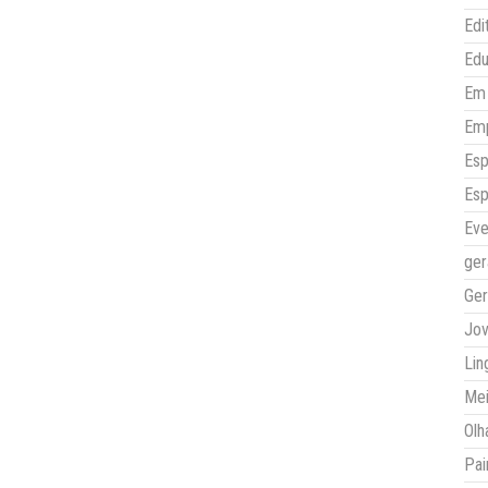
Edi
Ed
Em 
Em
Esp
Esp
Eve
ger
Ger
Jo
Lin
Mei
Olh
Pai