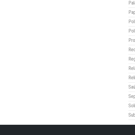
Pal
Pap
Pol
Pol
Pro
Red
Reg
Re
Rel
Sa
Sep
Sol
Sub