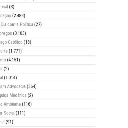
torial
(3)
ucação
(2.483)
Dia com a Política
(27)
pregos
(3.103)
aço Católico
(18)
orte
(1.771)
nto
(4.151)
al
(2)
al
(1.014)
vem Advocacia
(364)
guiça Mecânica
(2)
o Ambiente
(116)
ar Social
(111)
nel
(91)