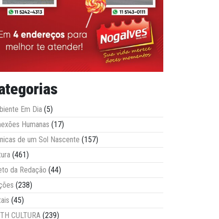
ategorias
iente Em Dia
(5)
nexões Humanas
(17)
nicas de um Sol Nascente
(157)
tura
(461)
eto da Redação
(44)
ções
(238)
tais
(45)
ITH CULTURA
(239)