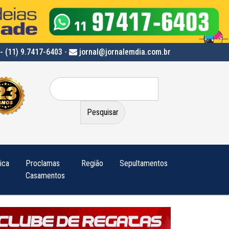
- (11) 9.7417-6403
-
jornal@jornalemdia.com.br
Pesquisar
por:
tica
Proclamas
Região
Sepultamentos
Casamentos