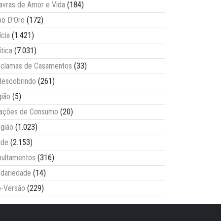
avras de Amor e Vida
(184)
o D'Oro
(172)
ícia
(1.421)
ítica
(7.031)
clamas de Casamentos
(33)
escobrindo
(261)
ião
(5)
lações de Consumo
(20)
igião
(1.023)
úde
(2.153)
ultamentos
(316)
idariedade
(14)
-Versão
(229)