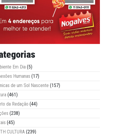
ategorias
iente Em Dia
(5)
nexões Humanas
(17)
nicas de um Sol Nascente
(157)
tura
(461)
eto da Redação
(44)
ções
(238)
tais
(45)
ITH CULTURA
(239)