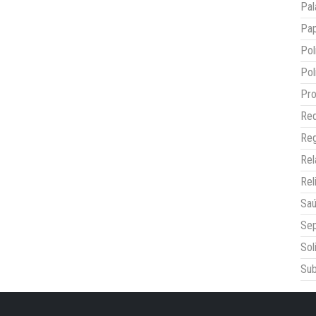
Pal
Pap
Pol
Pol
Pro
Red
Reg
Re
Rel
Sa
Sep
Sol
Sub