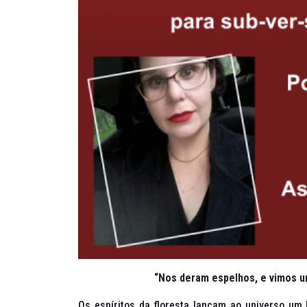
“Nos deram espelhos, e vimos u
Os espíritos da floresta lançam ao universo um