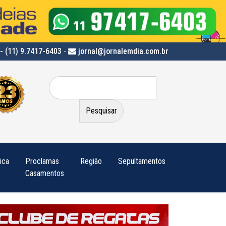
- (11) 9.7417-6403
-
jornal@jornalemdia.com.br
Pesquisar
por:
tica
Proclamas
Região
Sepultamentos
Casamentos