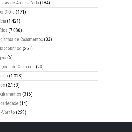
avras de Amor e Vida
(184)
o D'Oro
(171)
ícia
(1.421)
ítica
(7.030)
clamas de Casamentos
(33)
escobrindo
(261)
ião
(5)
lações de Consumo
(20)
igião
(1.023)
úde
(2.153)
ultamentos
(316)
idariedade
(14)
-Versão
(229)