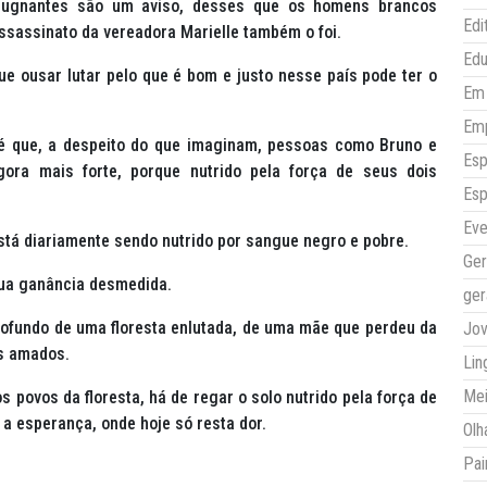
pugnantes são um aviso, desses que os homens brancos
Edi
sassinato da vereadora Marielle também o foi.
Ed
ue ousar lutar pelo que é bom e justo nesse país pode ter o
Em 
Em
é que, a despeito do que imaginam, pessoas como Bruno e
Esp
ora mais forte, porque nutrido pela força de seus dois
Esp
Eve
está diariamente sendo nutrido por sangue negro e pobre.
Ger
sua ganância desmedida.
ger
profundo de uma floresta enlutada, de uma mãe que perdeu da
Jo
is amados.
Lin
Mei
s povos da floresta, há de regar o solo nutrido pela força de
a esperança, onde hoje só resta dor.
Olh
Pai