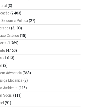
torial
(3)
ucação
(2.483)
Dia com a Política
(27)
pregos
(3.103)
aço Católico
(18)
orte
(1.769)
nto
(4.150)
al
(1.013)
al
(2)
vem Advocacia
(363)
guiça Mecânica
(2)
o Ambiente
(116)
ar Social
(111)
nel
(91)