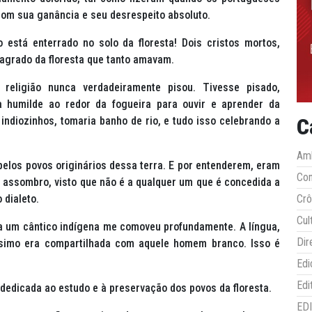
om sua ganância e seu desrespeito absoluto.
o está enterrado no solo da floresta! Dois cristos mortos,
agrado da floresta que tanto amavam.
eligião nunca verdadeiramente pisou. Tivesse pisado,
a humilde ao redor da fogueira para ouvir e aprender da
C
indiozinhos, tomaria banho de rio, e tudo isso celebrando a
Amb
elos povos originários dessa terra. E por entenderem, eram
Co
m assombro, visto que não é a qualquer um que é concedida a
 dialeto.
Crô
Cul
oa um cântico indígena me comoveu profundamente. A língua,
Dir
íssimo era compartilhada com aquele homem branco. Isso é
Edi
Edi
dedicada ao estudo e à preservação dos povos da floresta.
ED