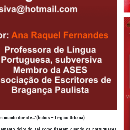
m mundo doente…”(Índios – Legião Urbana)
 lamento dolorido, tal como fizeram quando os portugueses