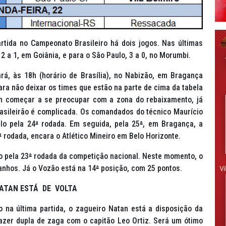
rtida no Campeonato Brasileiro há dois jogos. Nas últimas
 2 a 1, em Goiânia, e para o São Paulo, 3 a 0, no Morumbi.
á, às 18h (horário de Brasília), no Nabizão, em Bragança
ara não deixar os times que estão na parte de cima da tabela
ém começar a se preocupar com a zona do rebaixamento, já
rasileirão é complicada. Os comandados do técnico Maurício
lo pela 24
ª
rodada. Em seguida, pela 25
ª
, em Bragança, a
ª
rodada, encara o Atlético Mineiro em Belo Horizonte.
o pela 23
ª
rodada da competição nacional. Neste momento, o
anhos. Já o Vozão está na 14
ª
posição, com 25 pontos.
ATAN ESTÁ DE VOLTA
 na última partida, o zagueiro Natan está a disposição da
azer dupla de zaga com o capitão Leo Ortiz. Será um ótimo