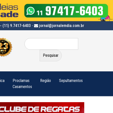
- (11) 9.7417-6403
-
jornal@jornalemdia.com.br
Pesquisar
por:
tica
Proclamas
Região
Sepultamentos
Casamentos