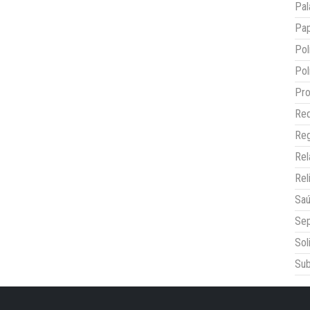
Pal
Pap
Pol
Pol
Pro
Red
Reg
Re
Rel
Sa
Sep
Sol
Sub