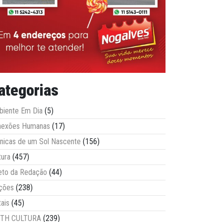
ategorias
iente Em Dia
(5)
nexões Humanas
(17)
nicas de um Sol Nascente
(156)
tura
(457)
eto da Redação
(44)
ções
(238)
tais
(45)
ITH CULTURA
(239)