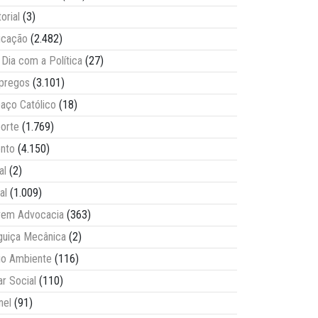
torial
(3)
ucação
(2.482)
Dia com a Política
(27)
pregos
(3.101)
aço Católico
(18)
orte
(1.769)
nto
(4.150)
al
(2)
al
(1.009)
vem Advocacia
(363)
guiça Mecânica
(2)
o Ambiente
(116)
ar Social
(110)
nel
(91)