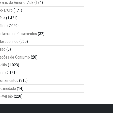
avras de Amor e Vida
(184)
o D'Oro
(171)
ícia
(1.421)
ítica
(7.029)
clamas de Casamentos
(32)
escobrindo
(260)
ião
(5)
lações de Consumo
(20)
igião
(1.023)
úde
(2.151)
ultamentos
(315)
idariedade
(14)
-Versão
(228)