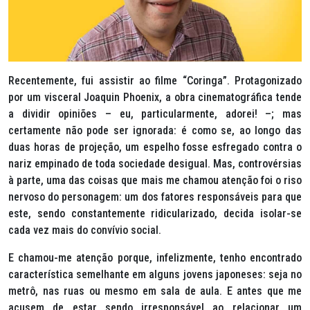
Recentemente, fui assistir ao filme “Coringa”. Protagonizado
por um visceral Joaquin Phoenix, a obra cinematográfica tende
a dividir opiniões – eu, particularmente, adorei! –; mas
certamente não pode ser ignorada: é como se, ao longo das
duas horas de projeção, um espelho fosse esfregado contra o
nariz empinado de toda sociedade desigual. Mas, controvérsias
à parte, uma das coisas que mais me chamou atenção foi o riso
nervoso do personagem: um dos fatores responsáveis para que
este, sendo constantemente ridicularizado, decida isolar-se
cada vez mais do convívio social.
E chamou-me atenção porque, infelizmente, tenho encontrado
característica semelhante em alguns jovens japoneses: seja no
metrô, nas ruas ou mesmo em sala de aula. E antes que me
acusem de estar sendo irresponsável ao relacionar um