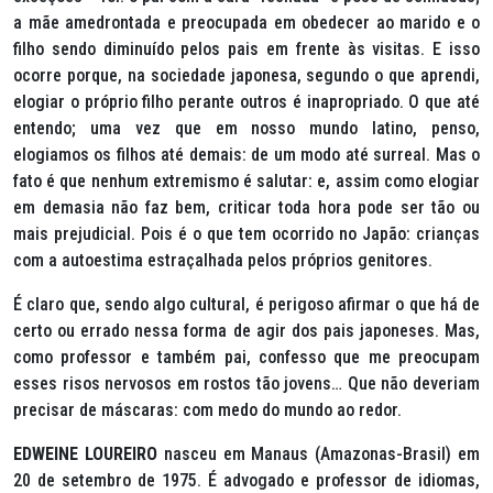
a mãe amedrontada e preocupada em obedecer ao marido e o
filho sendo diminuído pelos pais em frente às visitas. E isso
ocorre porque, na sociedade japonesa, segundo o que aprendi,
elogiar o próprio filho perante outros é inapropriado. O que até
entendo; uma vez que em nosso mundo latino, penso,
elogiamos os filhos até demais: de um modo até surreal. Mas o
fato é que nenhum extremismo é salutar: e, assim como elogiar
em demasia não faz bem, criticar toda hora pode ser tão ou
mais prejudicial. Pois é o que tem ocorrido no Japão: crianças
com a autoestima estraçalhada pelos próprios genitores.
É claro que, sendo algo cultural, é perigoso afirmar o que há de
certo ou errado nessa forma de agir dos pais japoneses. Mas,
como professor e também pai, confesso que me preocupam
esses risos nervosos em rostos tão jovens… Que não deveriam
precisar de máscaras: com medo do mundo ao redor.
EDWEINE LOUREIRO
nasceu em Manaus (Amazonas-Brasil) em
20 de setembro de 1975. É advogado e professor de idiomas,