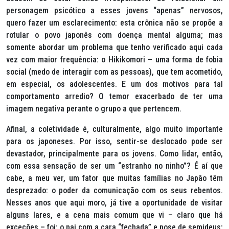
personagem psicótico a esses jovens “apenas” nervosos,
quero fazer um esclarecimento: esta crônica não se propõe a
rotular o povo japonês com doença mental alguma; mas
somente abordar um problema que tenho verificado aqui cada
vez com maior frequência: o
Hikikomori
– uma forma de fobia
social (medo de interagir com as pessoas), que tem acometido,
em especial, os adolescentes. E um dos motivos para tal
comportamento arredio? O temor exacerbado de ter uma
imagem negativa perante o grupo a que pertencem.
Afinal, a coletividade é, culturalmente, algo muito importante
para os japoneses. Por isso, sentir-se deslocado pode ser
devastador, principalmente para os jovens. Como lidar, então,
com essa sensação de ser um “estranho no ninho”? É aí que
cabe, a meu ver, um fator que muitas famílias no Japão têm
desprezado: o poder da comunicação com os seus rebentos.
Nesses anos que aqui moro, já tive a oportunidade de visitar
alguns lares, e a cena mais comum que vi – claro que há
exceções – foi: o pai com a cara “fechada” e pose de semideus;