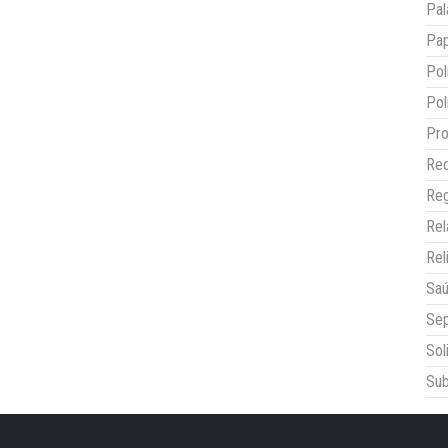
Pal
Pap
Pol
Pol
Pro
Red
Reg
Re
Rel
Sa
Sep
Sol
Sub