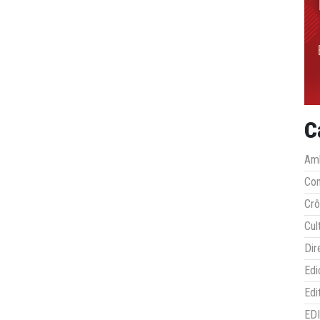
C
Amb
Co
Crô
Cul
Dir
Edi
Edi
ED