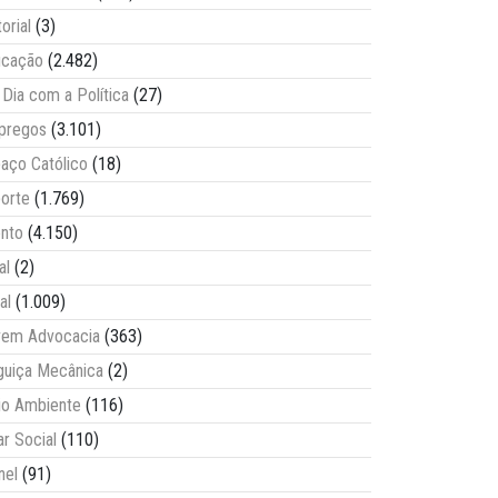
torial
(3)
ucação
(2.482)
Dia com a Política
(27)
pregos
(3.101)
aço Católico
(18)
orte
(1.769)
nto
(4.150)
al
(2)
al
(1.009)
vem Advocacia
(363)
guiça Mecânica
(2)
o Ambiente
(116)
ar Social
(110)
nel
(91)