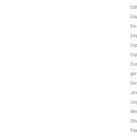
Edi
Ed
Em 
Em
Esp
Esp
Eve
ger
Ger
Jo
Lin
Mei
Olh
Pai