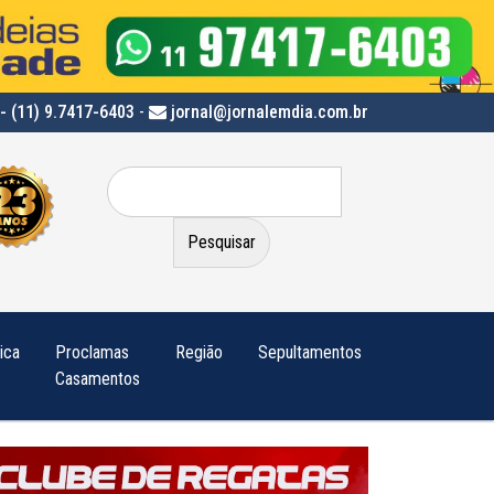
- (11) 9.7417-6403
-
jornal@jornalemdia.com.br
Pesquisar
por:
tica
Proclamas
Região
Sepultamentos
Casamentos