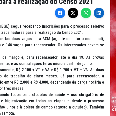
 para a realização do Censo 2021
s (IBGE) segue recebendo inscrições para o processo seletivo
 trabalhadores para a realização do Censo 2021.
bertas duas vagas para ACM (agente censitário municipal),
r) e 146 vagas para recenseador. Os interessados devem se
de março e, para recenseador, até o dia 19. As provas
ente, e as contratações terão início a partir de junho.
amente, R$ 2.100 + VT + VA e R$ 1.700 + VT + VA. As duas
 de trabalho de cinco meses. Já para recenseador, a
o entre R$ 2.000 e R$ 4.000, dependendo da carga horária e
or três meses.
indo todos os protocolos de saúde – uso obrigatório de
el e higienização em todas as etapas – desde o processo
junho/julho) e à coleta de campo (agosto a outubro). Também
a remota.