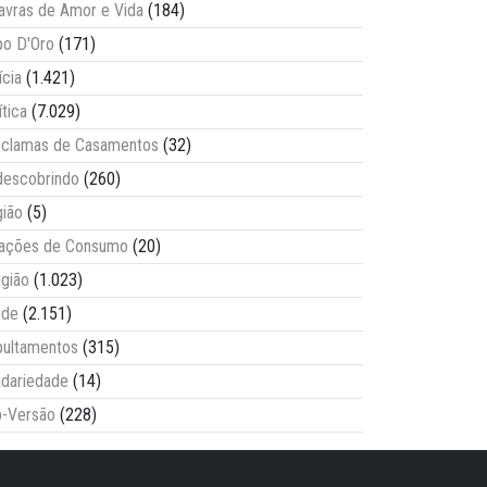
avras de Amor e Vida
(184)
o D'Oro
(171)
ícia
(1.421)
ítica
(7.029)
clamas de Casamentos
(32)
escobrindo
(260)
ião
(5)
lações de Consumo
(20)
igião
(1.023)
úde
(2.151)
ultamentos
(315)
idariedade
(14)
-Versão
(228)