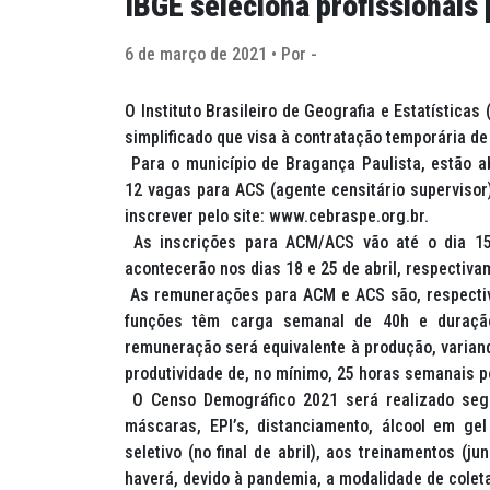
IBGE seleciona profissionais
6 de março de 2021 • Por -
O Instituto Brasileiro de Geografia e Estatística
simplificado que visa à contratação temporária de
Para o município de Bragança Paulista, estão a
12 vagas para ACS (agente censitário superviso
inscrever pelo site: www.cebraspe.org.br.
As inscrições para ACM/ACS vão até o dia 15 
acontecerão nos dias 18 e 25 de abril, respectivam
As remunerações para ACM e ACS são, respectiv
funções têm carga semanal de 40h e duração
remuneração será equivalente à produção, variand
produtividade de, no mínimo, 25 horas semanais p
O Censo Demográfico 2021 será realizado segu
máscaras, EPI’s, distanciamento, álcool em g
seletivo (no final de abril), aos treinamentos (
haverá, devido à pandemia, a modalidade de colet