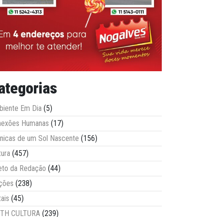
ategorias
iente Em Dia
(5)
nexões Humanas
(17)
nicas de um Sol Nascente
(156)
tura
(457)
eto da Redação
(44)
ções
(238)
tais
(45)
ITH CULTURA
(239)