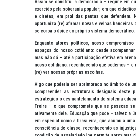
Assim se constitui a democracia – regime em q
exercido pela soberania popular; em que cidadãos
e diretas, em prol das pautas que defendem. 
oportuniza (re) afirmar novas e velhas bandeiras 
se coroa o ápice do próprio sistema democrático.
Enquanto atores políticos, nosso compromiss
espaços do nosso cotidiano: desde acompanhar 
mas não só – até a participação efetiva em arena
nosso cotidiano, reconhecendo que podemos – e 
(re) ver nossas próprias escolhas.
Algo que poderia ser aprimorado no âmbito de uma
compreender as estruturais desiguais deste p
estratégico o desmantelamento do sistema educac
Freire – o que compromete que as pessoas se 
ativamente dele. Educação que pode – talvez a ú
em especial como a brasileira, que acumula uma 
consciência de classe, reconhecendo as injustiça
condição de assalariado lhe permite aproximar d