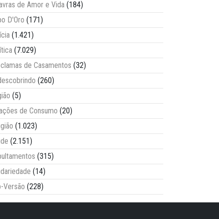
avras de Amor e Vida
(184)
o D'Oro
(171)
ícia
(1.421)
ítica
(7.029)
clamas de Casamentos
(32)
escobrindo
(260)
ião
(5)
lações de Consumo
(20)
igião
(1.023)
úde
(2.151)
ultamentos
(315)
idariedade
(14)
-Versão
(228)