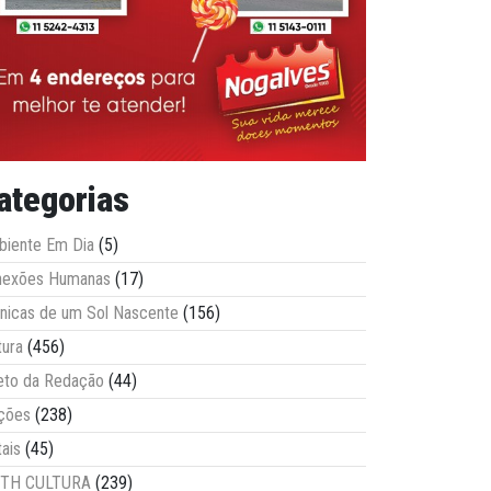
ategorias
iente Em Dia
(5)
nexões Humanas
(17)
nicas de um Sol Nascente
(156)
tura
(456)
eto da Redação
(44)
ções
(238)
tais
(45)
ITH CULTURA
(239)