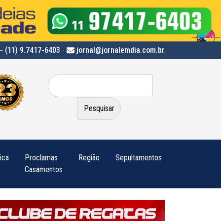
- (11) 9.7417-6403
-
jornal@jornalemdia.com.br
Pesquisar
por:
tica
Proclamas
Região
Sepultamentos
Casamentos