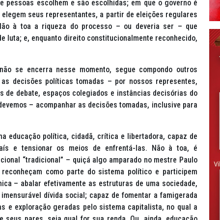
ue pessoas escolhem e são escolhidas; em que o governo é
 elegem seus representantes, a partir de eleições regulares
Não à toa a riqueza do processo – ou deveria ser – que
de luta; e, enquanto direito constitucionalmente reconhecido,
o não se encerra nesse momento, segue compondo outros
as decisões políticas tomadas – por nossos representes,
s de debate, espaços colegiados e instâncias decisórias do
devemos – acompanhar as decisões tomadas, inclusive para
 educação política, cidadã, crítica e libertadora, capaz de
aís e tensionar os meios de enfrentá-las. Não à toa, é
ional “tradicional” – quiçá algo amparado no mestre Paulo
reconheçam como parte do sistema político e participem
nica – abalar efetivamente as estruturas de uma sociedade,
imensurável dívida social; capaz de fomentar a famigerada
s e exploração geradas pelo sistema capitalista, no qual a
e seus pares, seja qual for sua renda. Ou, ainda, educação