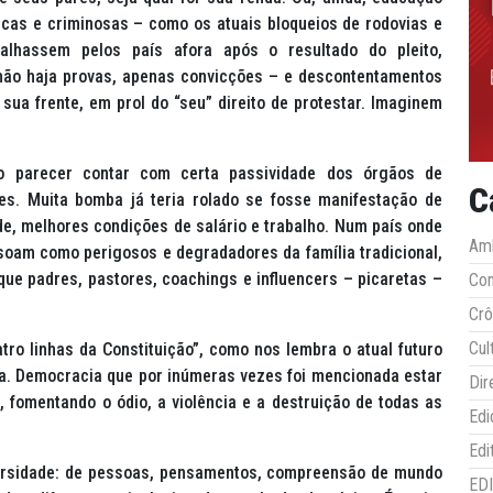
icas e criminosas – como os atuais bloqueios de rodovias e
alhassem pelos país afora após o resultado do pleito,
não haja provas, apenas convicções – e descontentamentos
sua frente, em prol do “seu” direito de protestar. Imaginem
 parecer contar com certa passividade dos órgãos de
C
es. Muita bomba já teria rolado se fosse manifestação de
e, melhores condições de salário e trabalho. Num país onde
Amb
soam como perigosos e degradadores da família tradicional,
que padres, pastores,
coachings
e
influencers
– picaretas –
Co
Crô
Cul
atro linhas da Constituição”, como nos lembra o atual futuro
a. Democracia que por inúmeras vezes foi mencionada estar
Dir
 fomentando o ódio, a violência e a destruição de todas as
Edi
Edi
versidade: de pessoas, pensamentos, compreensão de mundo
ED