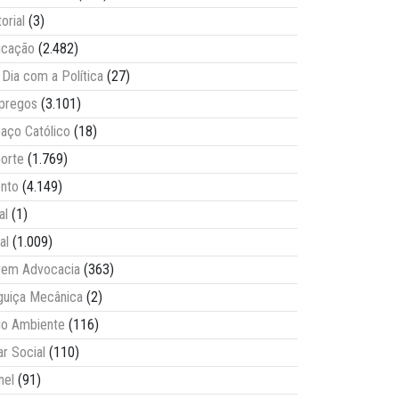
torial
(3)
ucação
(2.482)
Dia com a Política
(27)
pregos
(3.101)
aço Católico
(18)
orte
(1.769)
nto
(4.149)
al
(1)
al
(1.009)
vem Advocacia
(363)
guiça Mecânica
(2)
o Ambiente
(116)
ar Social
(110)
nel
(91)