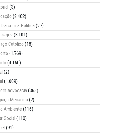
torial
(3)
ucação
(2.482)
Dia com a Política
(27)
pregos
(3.101)
aço Católico
(18)
orte
(1.769)
nto
(4.150)
al
(2)
al
(1.009)
vem Advocacia
(363)
guiça Mecânica
(2)
o Ambiente
(116)
ar Social
(110)
nel
(91)