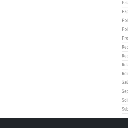
Pal
Pap
Pol
Pol
Pro
Red
Reg
Re
Rel
Sa
Sep
Sol
Sub