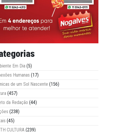
ategorias
iente Em Dia
(5)
nexões Humanas
(17)
nicas de um Sol Nascente
(156)
tura
(457)
eto da Redação
(44)
ções
(238)
tais
(45)
ITH CULTURA
(239)