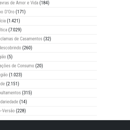
avras de Amor e Vida
(184)
o D'Oro
(171)
ícia
(1.421)
ítica
(7.029)
clamas de Casamentos
(32)
escobrindo
(260)
ião
(5)
lações de Consumo
(20)
igião
(1.023)
úde
(2.151)
ultamentos
(315)
idariedade
(14)
-Versão
(228)