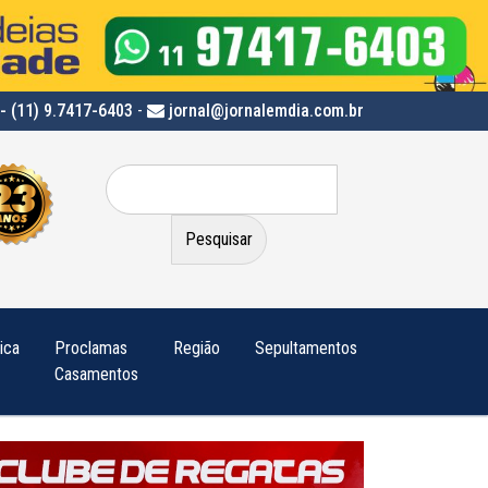
- (11) 9.7417-6403
-
jornal@jornalemdia.com.br
Pesquisar
por:
tica
Proclamas
Região
Sepultamentos
Casamentos