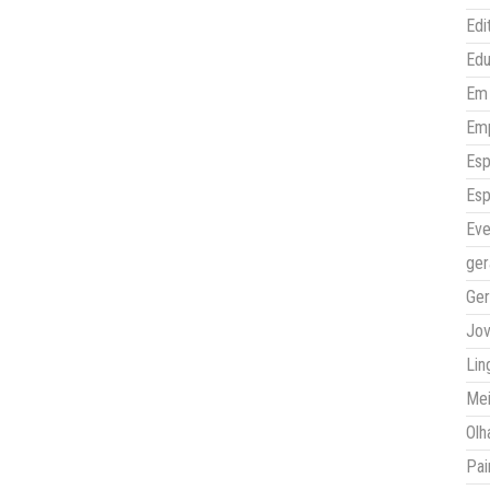
Edi
Ed
Em 
Em
Esp
Esp
Eve
ger
Ger
Jo
Lin
Mei
Olh
Pai