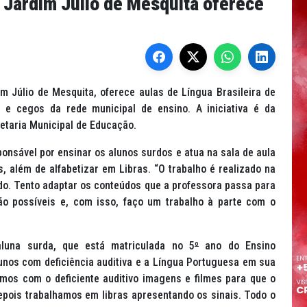
o Jardim Júlio de Mesquita oferece
m Júlio de Mesquita, oferece aulas de Língua Brasileira de
s e cegos da rede municipal de ensino. A iniciativa é da
retaria Municipal de Educação.
ponsável por ensinar os alunos surdos e atua na sala de aula
, além de alfabetizar em Libras. “O trabalho é realizado na
rdo. Tento adaptar os conteúdos que a professora passa para
ão possíveis e, com isso, faço um trabalho à parte com o
una surda, que está matriculada no 5
º
ano do Ensino
lunos com deficiência auditiva e a Língua Portuguesa em sua
mos com o deficiente auditivo imagens e filmes para que o
epois trabalhamos em libras apresentando os sinais. Todo o