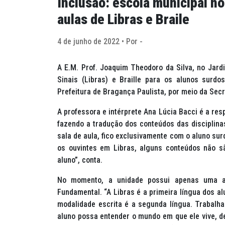
Inclusão: escola municipal n
aulas de Libras e Braile
4 de junho de 2022 • Por -
A E.M. Prof. Joaquim Theodoro da Silva, no Jardi
Sinais (Libras) e Braille para os alunos surdo
Prefeitura de Bragança Paulista, por meio da Sec
A professora e intérprete Ana Lúcia Bacci é a res
fazendo a tradução dos conteúdos das disciplinas
sala de aula, fico exclusivamente com o aluno su
os ouvintes em Libras, alguns conteúdos não s
aluno”, conta.
No momento, a unidade possui apenas uma al
Fundamental. “A Libras é a primeira língua dos a
modalidade escrita é a segunda língua. Trabalha
aluno possa entender o mundo em que ele vive, d