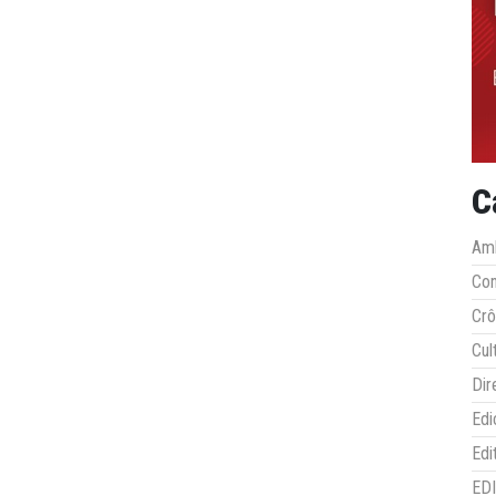
C
Amb
Co
Crô
Cul
Dir
Edi
Edi
ED