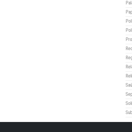
Pal
Pap
Pol
Pol
Pro
Red
Reg
Re
Rel
Sa
Sep
Sol
Sub