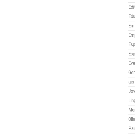
Edi
Ed
Em 
Em
Esp
Esp
Eve
Ger
ger
Jo
Lin
Mei
Olh
Pai