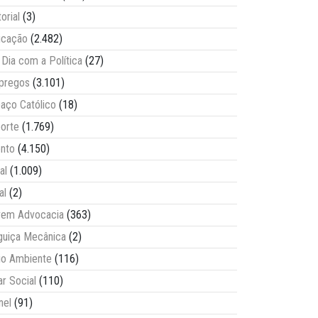
torial
(3)
ucação
(2.482)
Dia com a Política
(27)
pregos
(3.101)
aço Católico
(18)
orte
(1.769)
nto
(4.150)
al
(1.009)
al
(2)
vem Advocacia
(363)
guiça Mecânica
(2)
o Ambiente
(116)
ar Social
(110)
nel
(91)