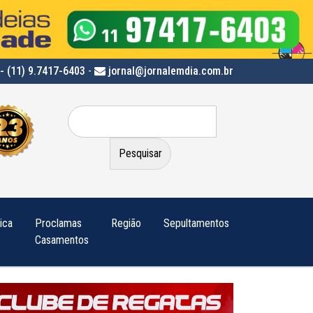
- (11) 9.7417-6403
-
jornal@jornalemdia.com.br
Pesquisar
por:
tica
Proclamas
Região
Sepultamentos
Casamentos