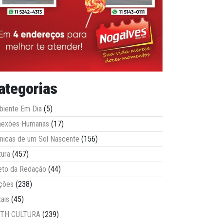
ategorias
iente Em Dia
(5)
nexões Humanas
(17)
nicas de um Sol Nascente
(156)
tura
(457)
eto da Redação
(44)
ções
(238)
tais
(45)
ITH CULTURA
(239)