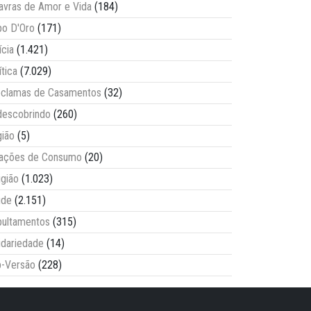
avras de Amor e Vida
(184)
o D'Oro
(171)
ícia
(1.421)
ítica
(7.029)
clamas de Casamentos
(32)
escobrindo
(260)
ião
(5)
lações de Consumo
(20)
igião
(1.023)
úde
(2.151)
ultamentos
(315)
idariedade
(14)
-Versão
(228)