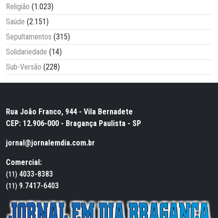
Religião
(1.023)
Saúde
(2.151)
Sepultamentos
(315)
Solidariedade
(14)
Sub-Versão
(228)
Rua João Franco, 944 - Vila Bernadete
CEP: 12.906-000 - Bragança Paulista - SP
jornal@jornalemdia.com.br
Comercial:
4033-8383
(11)
9.7417-6403
(11)