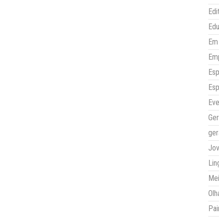
Edi
Ed
Em 
Em
Esp
Esp
Eve
Ger
ger
Jo
Lin
Mei
Olh
Pai