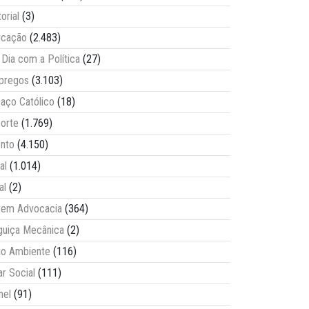
torial
(3)
ucação
(2.483)
Dia com a Política
(27)
pregos
(3.103)
aço Católico
(18)
orte
(1.769)
nto
(4.150)
al
(1.014)
al
(2)
vem Advocacia
(364)
guiça Mecânica
(2)
o Ambiente
(116)
ar Social
(111)
nel
(91)