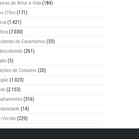
avras de Amor e Vida
(184)
o D'Oro
(171)
ícia
(1.421)
ítica
(7.030)
clamas de Casamentos
(33)
escobrindo
(261)
ião
(5)
lações de Consumo
(20)
igião
(1.023)
úde
(2.153)
ultamentos
(316)
idariedade
(14)
-Versão
(229)