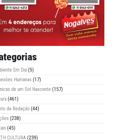
ategorias
iente Em Dia
(5)
nexões Humanas
(17)
nicas de um Sol Nascente
(157)
tura
(461)
eto da Redação
(44)
ções
(238)
tais
(45)
ITH CULTURA
(239)