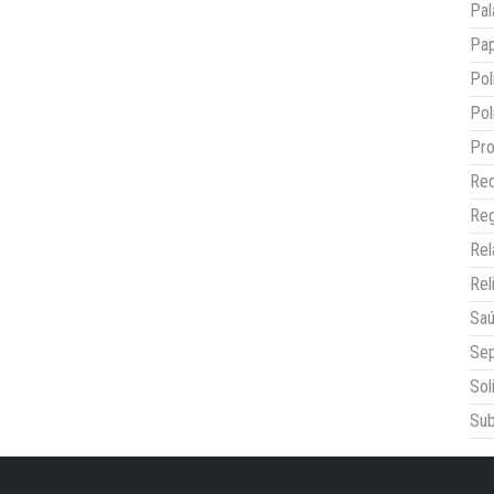
Pal
Pap
Pol
Pol
Pro
Red
Reg
Re
Rel
Sa
Sep
Sol
Sub