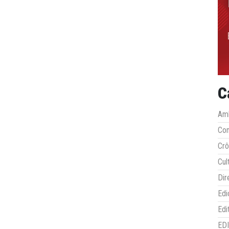
C
Amb
Co
Crô
Cul
Dir
Edi
Edi
ED