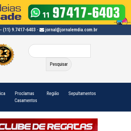
- (11) 9.7417-6403
-
jornal@jornalemdia.com.br
Pesquisar
por:
tica
Proclamas
Região
Sepultamentos
Casamentos