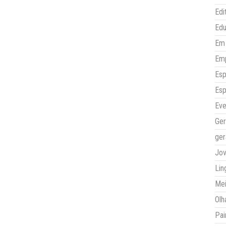
Edi
Ed
Em 
Em
Esp
Esp
Eve
Ger
ger
Jo
Lin
Mei
Olh
Pai