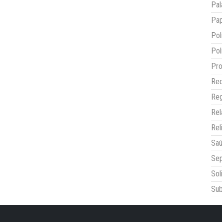
Pal
Pap
Pol
Pol
Pro
Red
Reg
Re
Rel
Sa
Sep
Sol
Sub