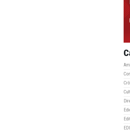
C
Amb
Co
Crô
Cul
Dir
Edi
Edi
ED