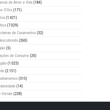
avras de Amor e Vida
(184)
o D'Oro
(171)
ícia
(1.421)
ítica
(7.029)
clamas de Casamentos
(32)
escobrindo
(260)
ião
(5)
lações de Consumo
(20)
igião
(1.023)
úde
(2.151)
ultamentos
(315)
idariedade
(14)
-Versão
(228)