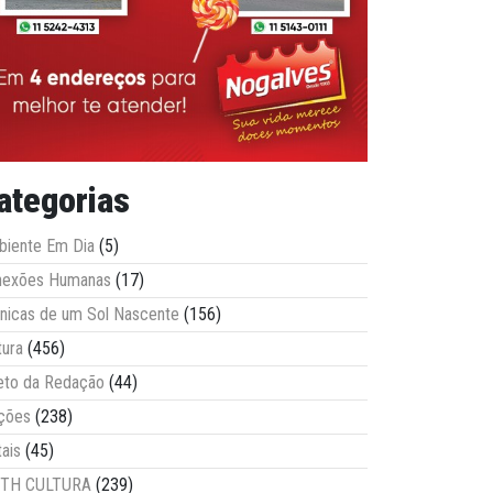
ategorias
iente Em Dia
(5)
nexões Humanas
(17)
nicas de um Sol Nascente
(156)
tura
(456)
eto da Redação
(44)
ções
(238)
tais
(45)
ITH CULTURA
(239)