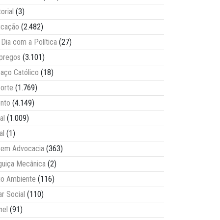
torial
(3)
ucação
(2.482)
Dia com a Política
(27)
pregos
(3.101)
aço Católico
(18)
orte
(1.769)
nto
(4.149)
al
(1.009)
al
(1)
vem Advocacia
(363)
guiça Mecânica
(2)
o Ambiente
(116)
ar Social
(110)
nel
(91)