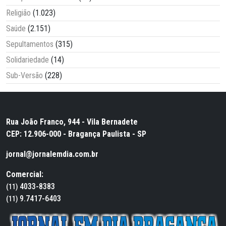
Religião
(1.023)
Saúde
(2.151)
Sepultamentos
(315)
Solidariedade
(14)
Sub-Versão
(228)
Rua João Franco, 944 - Vila Bernadete
CEP: 12.906-000 - Bragança Paulista - SP
jornal@jornalemdia.com.br
Comercial:
4033-8383
(11)
9.7417-6403
(11)