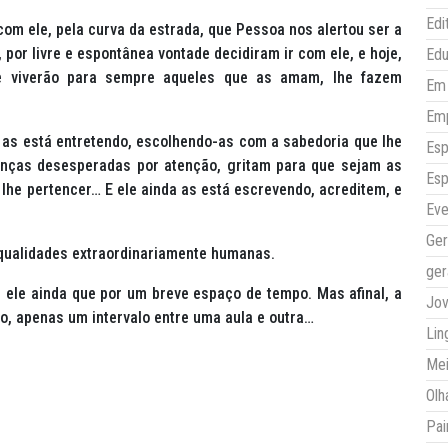
Edi
om ele, pela curva da estrada, que Pessoa nos alertou ser a
 por livre e espontânea vontade decidiram ir com ele, e hoje,
Ed
e viverão para sempre aqueles que as amam, lhe fazem
Em 
Em
e as está entretendo, escolhendo-as com a sabedoria que lhe
Esp
ianças desesperadas por atenção, gritam para que sejam as
Esp
lhe pertencer… E ele ainda as está escrevendo, acreditem, e
Eve
Ger
 qualidades extraordinariamente humanas.
ger
m ele ainda que por um breve espaço de tempo. Mas afinal, a
Jo
, apenas um intervalo entre uma aula e outra…
Lin
Mei
Olh
Pai