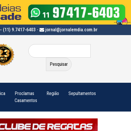
- (11) 9.7417-6403
-
jornal@jornalemdia.com.br
Pesquisar
por:
tica
Proclamas
Região
Sepultamentos
Casamentos