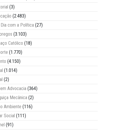
torial
(3)
ucação
(2.483)
Dia com a Política
(27)
pregos
(3.103)
aço Católico
(18)
orte
(1.770)
nto
(4.150)
al
(1.014)
al
(2)
vem Advocacia
(364)
guiça Mecânica
(2)
o Ambiente
(116)
ar Social
(111)
nel
(91)