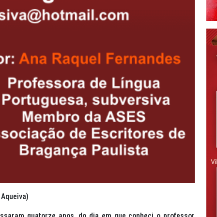
 Aqueiva)
assaram quatorze anos, do dia em que conheci o professor