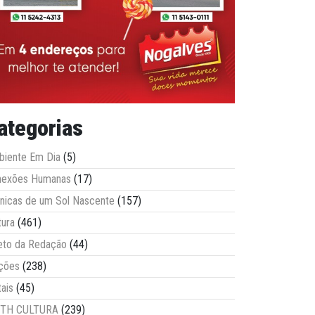
ategorias
iente Em Dia
(5)
nexões Humanas
(17)
nicas de um Sol Nascente
(157)
tura
(461)
eto da Redação
(44)
ções
(238)
tais
(45)
ITH CULTURA
(239)