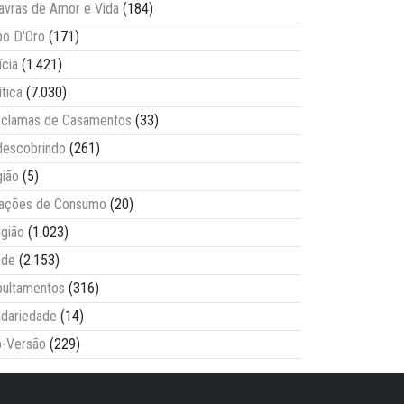
avras de Amor e Vida
(184)
o D'Oro
(171)
ícia
(1.421)
ítica
(7.030)
clamas de Casamentos
(33)
escobrindo
(261)
ião
(5)
lações de Consumo
(20)
igião
(1.023)
úde
(2.153)
ultamentos
(316)
idariedade
(14)
-Versão
(229)