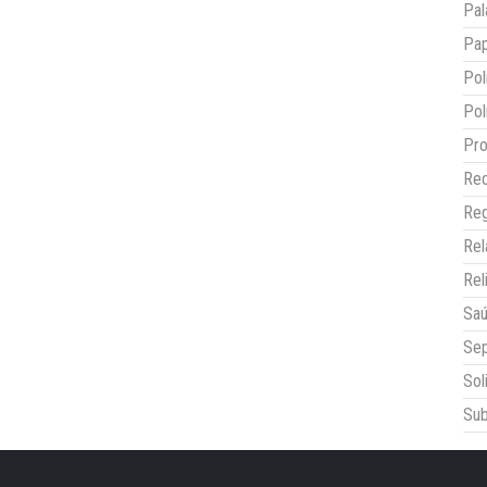
Pal
Pap
Pol
Pol
Pro
Red
Reg
Re
Rel
Sa
Sep
Sol
Sub