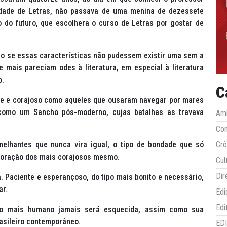
ldade de Letras, não passava de uma menina de dezessete
 do futuro, que escolhera o curso de Letras por gostar de
mo se essas características não pudessem existir uma sem a
 mais pareciam odes à literatura, em especial à literatura
o.
C
nte e corajoso como aqueles que ousaram navegar por mares
como um Sancho pós-moderno, cujas batalhas as travava
Amb
Co
elhantes que nunca vira igual, o tipo de bondade que só
Crô
no coração dos mais corajosos mesmo.
Cul
Dir
 Paciente e esperançoso, do tipo mais bonito e necessário,
ar.
Edi
Edi
do mais humano jamais será esquecida, assim como sua
rasileiro contemporâneo.
ED