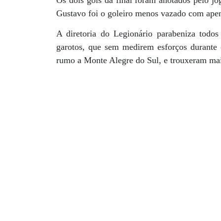
Os dois gols da final foram anotados pelo jo
Gustavo foi o goleiro menos vazado com apen
A diretoria do Legionário parabeniza todos
garotos, que sem medirem esforços durante
rumo a Monte Alegre do Sul, e trouxeram mai