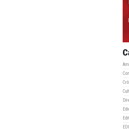
C
Amb
Co
Crô
Cul
Dir
Edi
Edi
ED