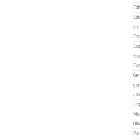
Edi
Ed
Em 
Em
Esp
Esp
Eve
Ger
ger
Jo
Lin
Mei
Olh
Pai