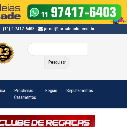
- (11) 9.7417-6403
-
jornal@jornalemdia.com.br
Pesquisar
por:
tica
Proclamas
Região
Sepultamentos
Casamentos