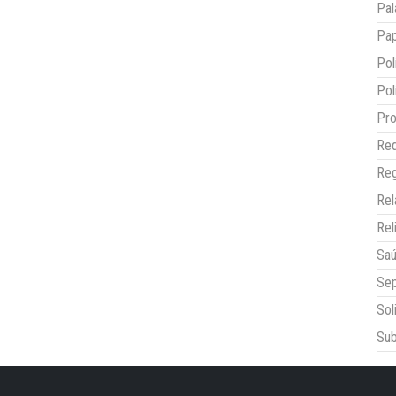
Pal
Pap
Pol
Pol
Pro
Red
Reg
Re
Rel
Sa
Sep
Sol
Sub