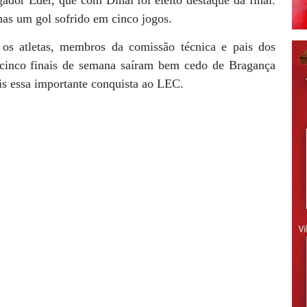
gador Éder, que com Dinai foi eleito destaque da final.
as um gol sofrido em cinco jogos.
 os atletas, membros da comissão técnica e pais dos
 cinco finais de semana saíram bem cedo de Bragança
s essa importante conquista ao LEC.