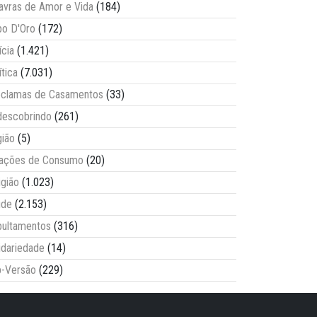
avras de Amor e Vida
(184)
o D'Oro
(172)
ícia
(1.421)
ítica
(7.031)
clamas de Casamentos
(33)
escobrindo
(261)
ião
(5)
lações de Consumo
(20)
igião
(1.023)
úde
(2.153)
ultamentos
(316)
idariedade
(14)
-Versão
(229)