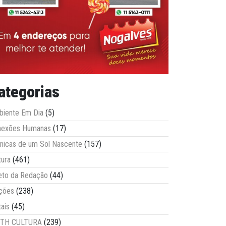
ategorias
iente Em Dia
(5)
nexões Humanas
(17)
nicas de um Sol Nascente
(157)
tura
(461)
eto da Redação
(44)
ções
(238)
tais
(45)
ITH CULTURA
(239)