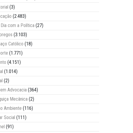
torial
(3)
ucação
(2.483)
Dia com a Política
(27)
pregos
(3.103)
aço Católico
(18)
orte
(1.771)
nto
(4.151)
al
(1.014)
al
(2)
vem Advocacia
(364)
guiça Mecânica
(2)
o Ambiente
(116)
ar Social
(111)
nel
(91)