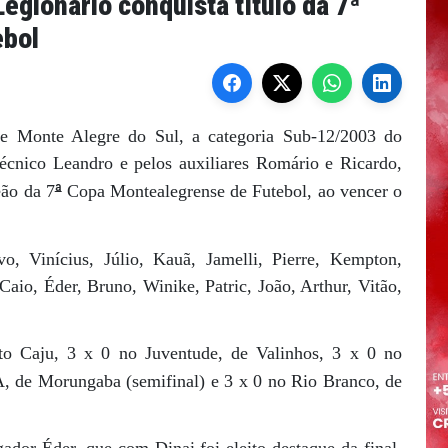
Legionário conquista título da 7ª
ebol
de Monte Alegre do Sul, a categoria Sub-12/2003 do
écnico Leandro e pelos auxiliares Romário e Ricardo,
ª
eão da 7
Copa Montealegrense de Futebol, ao vencer o
, Vinícius, Júlio, Kauã, Jamelli, Pierre, Kempton,
Caio, Éder, Bruno, Winike, Patric, João, Arthur, Vitão,
to Caju, 3 x 0 no Juventude, de Valinhos, 3 x 0 no
A, de Morungaba (semifinal) e 3 x 0 no Rio Branco, de