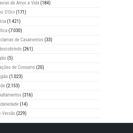
avras de Amor e Vida
(184)
o D'Oro
(171)
ícia
(1.421)
ítica
(7.030)
clamas de Casamentos
(33)
escobrindo
(261)
ião
(5)
lações de Consumo
(20)
igião
(1.023)
úde
(2.153)
ultamentos
(316)
idariedade
(14)
-Versão
(229)