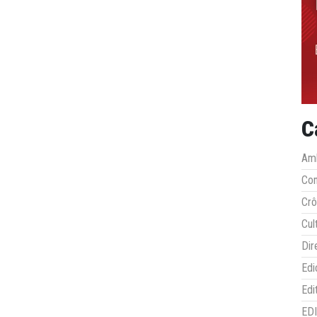
C
Amb
Co
Crô
Cul
Dir
Edi
Edi
ED