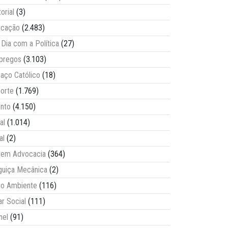
torial
(3)
ucação
(2.483)
Dia com a Política
(27)
pregos
(3.103)
aço Católico
(18)
orte
(1.769)
nto
(4.150)
al
(1.014)
al
(2)
vem Advocacia
(364)
guiça Mecânica
(2)
o Ambiente
(116)
ar Social
(111)
nel
(91)