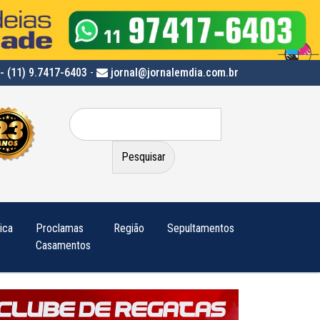
- (11) 9.7417-6403
-
jornal@jornalemdia.com.br
Pesquisar
por:
tica
Proclamas
Região
Sepultamentos
Casamentos