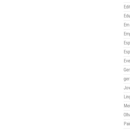
Edi
Ed
Em 
Em
Esp
Esp
Eve
Ger
ger
Jo
Lin
Mei
Olh
Pai