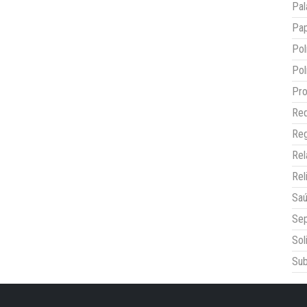
Pal
Pap
Pol
Pol
Pro
Red
Reg
Re
Rel
Sa
Sep
Sol
Sub