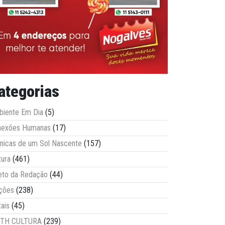
ategorias
iente Em Dia
(5)
nexões Humanas
(17)
nicas de um Sol Nascente
(157)
tura
(461)
eto da Redação
(44)
ções
(238)
tais
(45)
ITH CULTURA
(239)