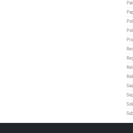
Pal
Pap
Pol
Pol
Pro
Red
Reg
Re
Rel
Sa
Sep
Sol
Sub