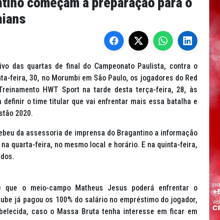
ntino começam a preparação para o
hians
ivo das quartas de final do Campeonato Paulista, contra o
nta-feira, 30, no Morumbi em São Paulo, os jogadores do Red
Treinamento HWT Sport na tarde desta terça-feira, 28, às
efinir o time titular que vai enfrentar mais essa batalha e
istão 2020.
ebeu da assessoria de imprensa do Bragantino a informação
na quarta-feira, no mesmo local e horário. E na quinta-feira,
rados.
e que o meio-campo Matheus Jesus poderá enfrentar o
lube já pagou os 100% do salário no empréstimo do jogador,
elecida, caso o Massa Bruta tenha interesse em ficar em