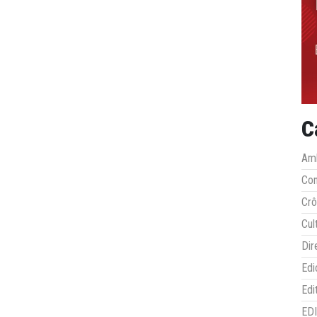
C
Amb
Co
Crô
Cul
Dir
Edi
Edi
ED