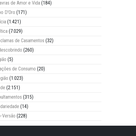
avras de Amor e Vida
(184)
o D'Oro
(171)
ícia
(1.421)
ítica
(7.029)
clamas de Casamentos
(32)
escobrindo
(260)
ião
(5)
lações de Consumo
(20)
igião
(1.023)
úde
(2.151)
ultamentos
(315)
idariedade
(14)
-Versão
(228)