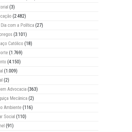
torial
(3)
ucação
(2.482)
Dia com a Política
(27)
pregos
(3.101)
aço Católico
(18)
orte
(1.769)
nto
(4.150)
al
(1.009)
al
(2)
vem Advocacia
(363)
guiça Mecânica
(2)
o Ambiente
(116)
ar Social
(110)
nel
(91)