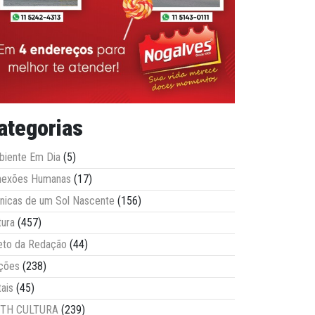
ategorias
iente Em Dia
(5)
nexões Humanas
(17)
nicas de um Sol Nascente
(156)
tura
(457)
eto da Redação
(44)
ções
(238)
tais
(45)
ITH CULTURA
(239)