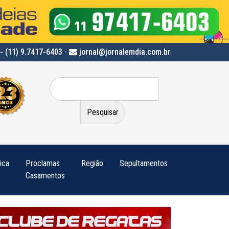
- (11) 9.7417-6403
-
jornal@jornalemdia.com.br
Pesquisar
por:
tica
Proclamas
Região
Sepultamentos
Casamentos