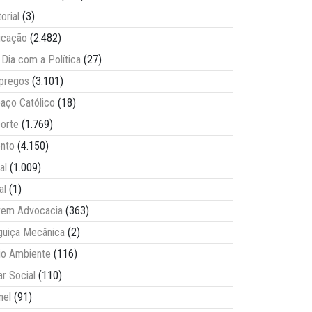
torial
(3)
ucação
(2.482)
Dia com a Política
(27)
pregos
(3.101)
aço Católico
(18)
orte
(1.769)
nto
(4.150)
al
(1.009)
al
(1)
vem Advocacia
(363)
guiça Mecânica
(2)
o Ambiente
(116)
ar Social
(110)
nel
(91)