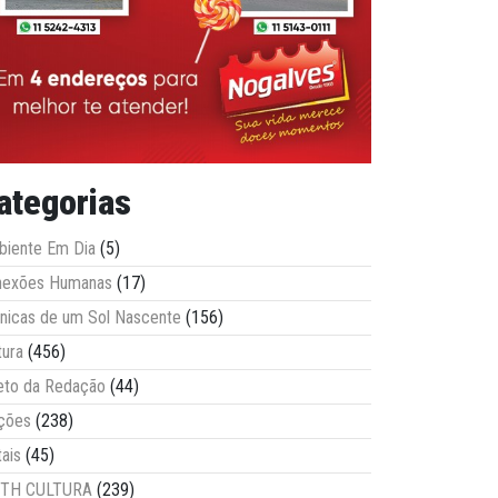
ategorias
iente Em Dia
(5)
nexões Humanas
(17)
nicas de um Sol Nascente
(156)
tura
(456)
eto da Redação
(44)
ções
(238)
tais
(45)
ITH CULTURA
(239)