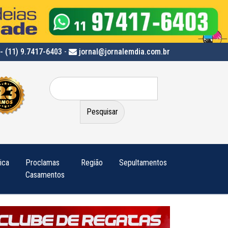
- (11) 9.7417-6403
-
jornal@jornalemdia.com.br
Pesquisar
por:
tica
Proclamas
Região
Sepultamentos
Casamentos