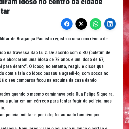
iram idoso no centro da cidade
itar
ilitar de Bragança Paulista registrou uma ocorrência de
iso na travessa São Luiz. De acordo com o BO (boletim de
ia e abordaram uma idosa de 78 anos e um idoso de 67,
 para dentro”. O idoso, no entanto, reagiu e disse que
ado com a fala do idoso passou a agredi-lo, com socos no
 Já o seu comparsa ficou na esquina da casa dando
cusados quando o mesmo caminhava pela Rua Felipe Siqueira,
ou a pular em um córrego para tentar fugir da polícia, mas
cio.
um policial militar e por isto, foi autuado também por
esidência. Populares viram o acusado pulando o portão e