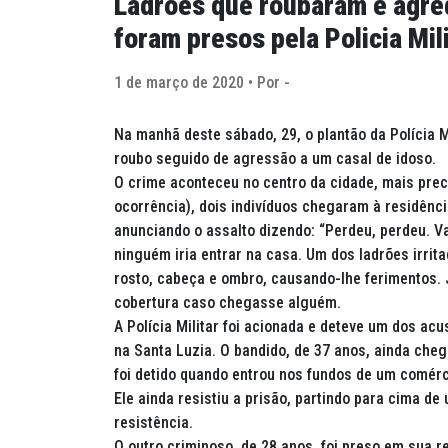
Ladrões que roubaram e agred
foram presos pela Policia Mil
1 de março de 2020 • Por -
Na manhã deste sábado, 29, o plantão da Polícia M
roubo seguido de agressão a um casal de idoso.
O crime aconteceu no centro da cidade, mais prec
ocorrência), dois indivíduos chegaram à residênc
anunciando o assalto dizendo: “Perdeu, perdeu. Vai
ninguém iria entrar na casa. Um dos ladrões irrit
rosto, cabeça e ombro, causando-lhe ferimentos.
cobertura caso chegasse alguém.
A Polícia Militar foi acionada e deteve um dos a
na Santa Luzia. O bandido, de 37 anos, ainda cheg
foi detido quando entrou nos fundos de um comér
Ele ainda resistiu a prisão, partindo para cima de 
resistência.
O outro criminoso, de 28 anos, foi preso em sua r