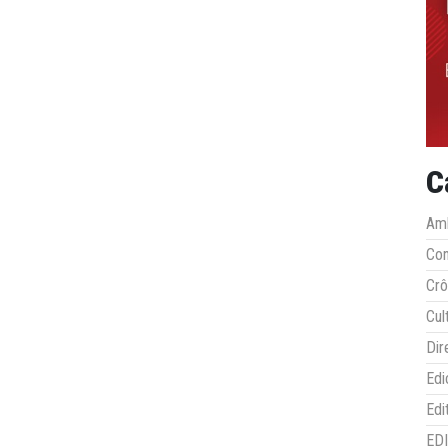
C
Amb
Co
Crô
Cul
Dir
Edi
Edi
ED