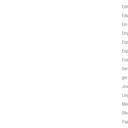
Edi
Ed
Em 
Em
Esp
Esp
Eve
Ger
ger
Jo
Lin
Mei
Olh
Pai