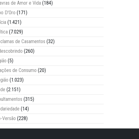
avras de Amor e Vida
(184)
o D'Oro
(171)
ícia
(1.421)
ítica
(7.029)
clamas de Casamentos
(32)
escobrindo
(260)
ião
(5)
lações de Consumo
(20)
igião
(1.023)
úde
(2.151)
ultamentos
(315)
idariedade
(14)
-Versão
(228)