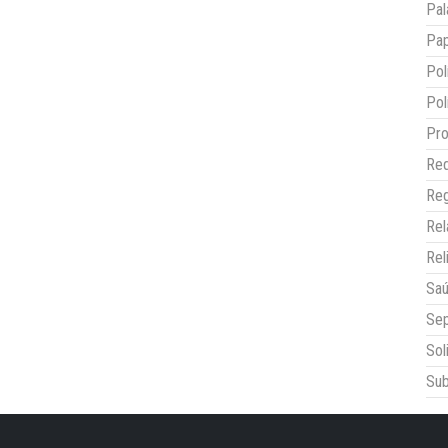
Pal
Pap
Pol
Pol
Pro
Red
Reg
Re
Rel
Sa
Sep
Sol
Sub