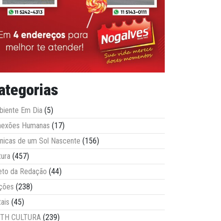
ategorias
iente Em Dia
(5)
nexões Humanas
(17)
nicas de um Sol Nascente
(156)
tura
(457)
eto da Redação
(44)
ções
(238)
tais
(45)
ITH CULTURA
(239)