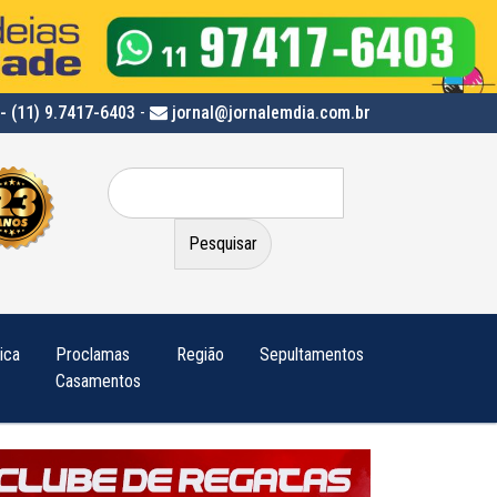
- (11) 9.7417-6403
-
jornal@jornalemdia.com.br
Pesquisar
por:
tica
Proclamas
Região
Sepultamentos
Casamentos