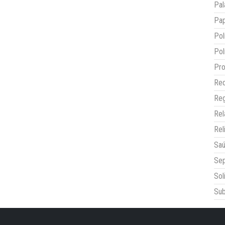
Pal
Pap
Pol
Pol
Pro
Red
Reg
Re
Rel
Sa
Sep
Sol
Sub