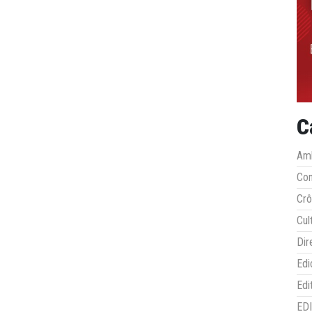
C
Amb
Co
Crô
Cul
Dir
Edi
Edi
ED