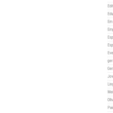
Edi
Ed
Em 
Em
Esp
Esp
Eve
ger
Ger
Jo
Lin
Mei
Olh
Pai