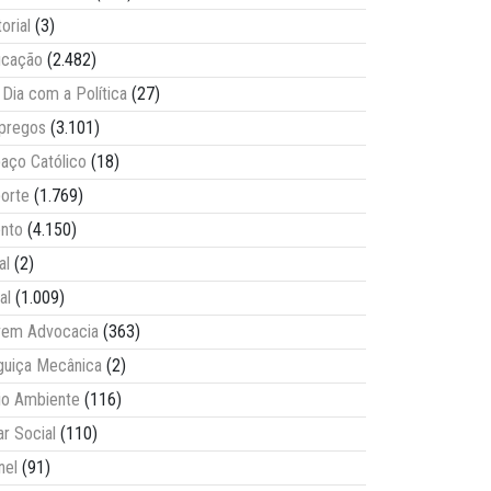
torial
(3)
ucação
(2.482)
Dia com a Política
(27)
pregos
(3.101)
aço Católico
(18)
orte
(1.769)
nto
(4.150)
al
(2)
al
(1.009)
vem Advocacia
(363)
guiça Mecânica
(2)
o Ambiente
(116)
ar Social
(110)
nel
(91)