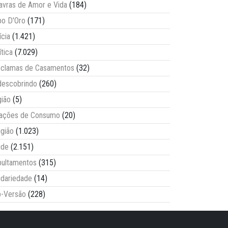
avras de Amor e Vida
(184)
o D'Oro
(171)
ícia
(1.421)
ítica
(7.029)
clamas de Casamentos
(32)
escobrindo
(260)
ião
(5)
lações de Consumo
(20)
igião
(1.023)
úde
(2.151)
ultamentos
(315)
idariedade
(14)
-Versão
(228)