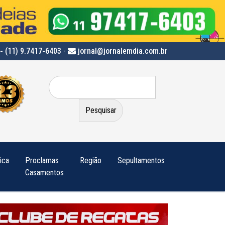
- (11) 9.7417-6403
-
jornal@jornalemdia.com.br
Pesquisar
por:
tica
Proclamas
Região
Sepultamentos
Casamentos