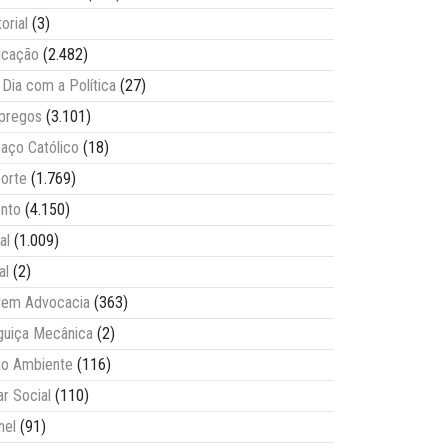
torial
(3)
ucação
(2.482)
Dia com a Política
(27)
pregos
(3.101)
aço Católico
(18)
orte
(1.769)
nto
(4.150)
al
(1.009)
al
(2)
vem Advocacia
(363)
guiça Mecânica
(2)
o Ambiente
(116)
ar Social
(110)
nel
(91)