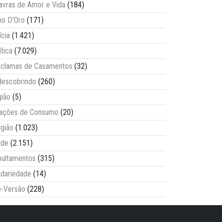
avras de Amor e Vida
(184)
o D'Oro
(171)
ícia
(1.421)
ítica
(7.029)
clamas de Casamentos
(32)
escobrindo
(260)
ião
(5)
lações de Consumo
(20)
igião
(1.023)
úde
(2.151)
ultamentos
(315)
idariedade
(14)
-Versão
(228)