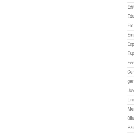
Edi
Ed
Em 
Em
Esp
Esp
Eve
Ger
ger
Jo
Lin
Mei
Olh
Pai