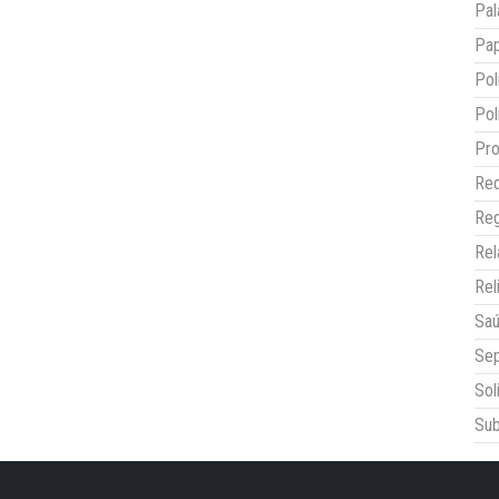
Pal
Pap
Pol
Pol
Pro
Red
Reg
Re
Rel
Sa
Sep
Sol
Sub