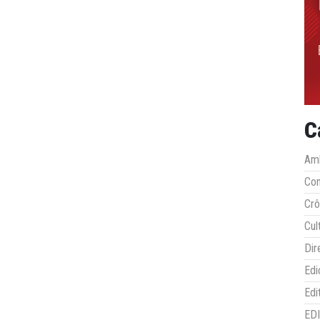
C
Amb
Co
Crô
Cul
Dir
Edi
Edi
ED