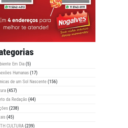
ategorias
iente Em Dia
(5)
nexões Humanas
(17)
nicas de um Sol Nascente
(156)
tura
(457)
eto da Redação
(44)
ções
(238)
tais
(45)
ITH CULTURA
(239)