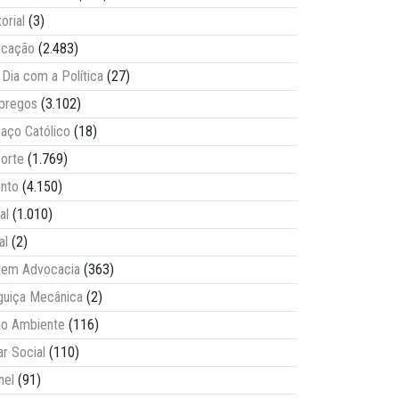
torial
(3)
ucação
(2.483)
Dia com a Política
(27)
pregos
(3.102)
aço Católico
(18)
orte
(1.769)
nto
(4.150)
al
(1.010)
al
(2)
vem Advocacia
(363)
guiça Mecânica
(2)
o Ambiente
(116)
ar Social
(110)
nel
(91)