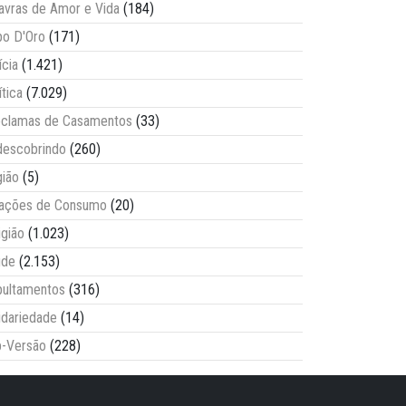
avras de Amor e Vida
(184)
o D'Oro
(171)
ícia
(1.421)
ítica
(7.029)
clamas de Casamentos
(33)
escobrindo
(260)
ião
(5)
lações de Consumo
(20)
igião
(1.023)
úde
(2.153)
ultamentos
(316)
idariedade
(14)
-Versão
(228)