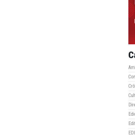
C
Amb
Co
Crô
Cul
Dir
Edi
Edi
ED