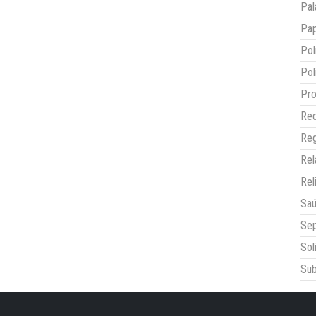
Pal
Pap
Pol
Pol
Pro
Red
Reg
Re
Rel
Sa
Sep
Sol
Sub