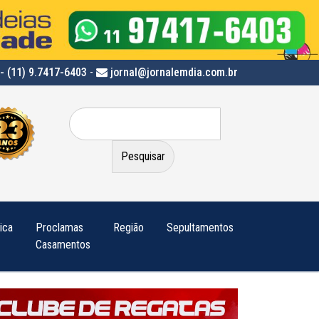
- (11) 9.7417-6403
-
jornal@jornalemdia.com.br
Pesquisar
por:
tica
Proclamas
Região
Sepultamentos
Casamentos