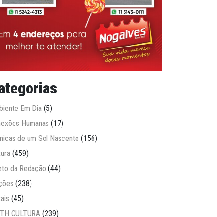
ategorias
iente Em Dia
(5)
nexões Humanas
(17)
nicas de um Sol Nascente
(156)
tura
(459)
eto da Redação
(44)
ções
(238)
tais
(45)
ITH CULTURA
(239)