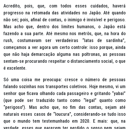
Acredito, pois, que, com todos esses cuidados, haverá
progresso na retomada das atividades no Japão. Até quando
não sei; pois, afinal de contas, o inimigo é invisível e perigoso.
Mas acho que, dentro dos limites humanos, o Japão está
fazendo a sua parte. Até mesmo nos metrôs, que, na hora do
rush
, costumavam ser verdadeiras “latas de sardinha”,
começamos a ver agora um certo controle: isso porque, ainda
que não haja demarcação alguma nas poltronas, as pessoas
sentam-se procurando respeitar o distanciamento social, o que
é excelente.
Só uma coisa me preocupa: cresce o número de pessoas
falando sozinhas nos transportes coletivos. Hoje mesmo, vi um
senhor que ficava olhando cada passageiro e gritando “yabai”
(que pode ser traduzido tanto como “legal” quanto como
“perigoso”). Mas acho que, no fim das contas, sejam até
naturais esses casos de “loucura”, considerando-se tudo isso
que o mundo tem testemunhado em 2020. E mais: que, na
verdade, esses que parecem ter perdido o senso nem sejam