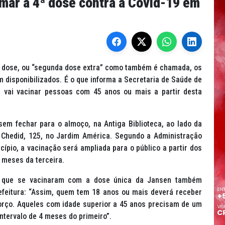
mar a 4ª dose contra a Covid-19 em
ª dose, ou “segunda dose extra” como também é chamada, os
m disponibilizados. É o que informa a Secretaria de Saúde de
, vai vacinar pessoas com 45 anos ou mais a partir desta
sem fechar para o almoço, na Antiga Biblioteca, ao lado da
i Chedid, 125, no Jardim América. Segundo a Administração
pio, a vacinação será ampliada para o público a partir dos
 meses da terceira.
 que se vacinaram com a dose única da Jansen também
efeitura: “Assim, quem tem 18 anos ou mais deverá receber
orço. Aqueles com idade superior a 45 anos precisam de um
ntervalo de 4 meses do primeiro”.