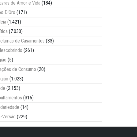
avras de Amor e Vida
(184)
o D'Oro
(171)
ícia
(1.421)
ítica
(7.030)
clamas de Casamentos
(33)
escobrindo
(261)
ião
(5)
lações de Consumo
(20)
igião
(1.023)
úde
(2.153)
ultamentos
(316)
idariedade
(14)
-Versão
(229)