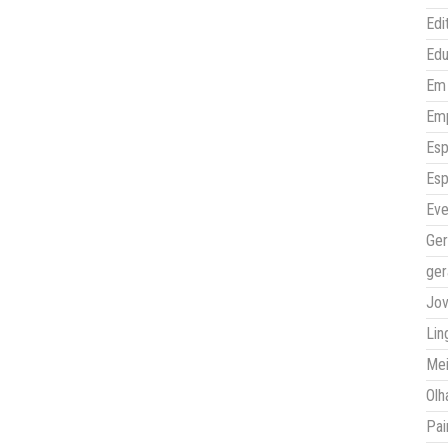
Edi
Ed
Em 
Em
Esp
Esp
Eve
Ger
ger
Jo
Lin
Mei
Olh
Pai