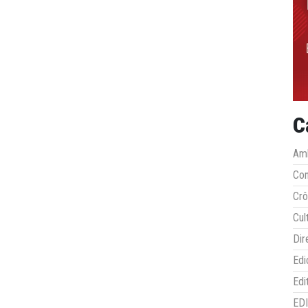
C
Amb
Co
Crô
Cul
Dir
Edi
Edi
ED