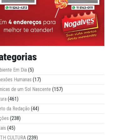
ategorias
iente Em Dia
(5)
nexões Humanas
(17)
nicas de um Sol Nascente
(157)
tura
(461)
eto da Redação
(44)
ções
(238)
tais
(45)
ITH CULTURA
(239)