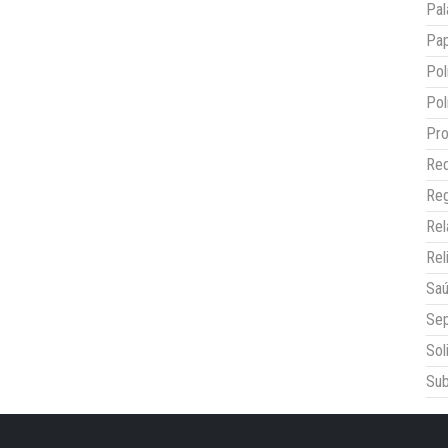
Pal
Pap
Pol
Pol
Pro
Red
Reg
Re
Rel
Sa
Sep
Sol
Sub