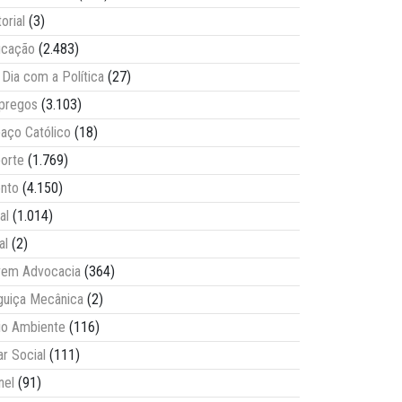
torial
(3)
ucação
(2.483)
Dia com a Política
(27)
pregos
(3.103)
aço Católico
(18)
orte
(1.769)
nto
(4.150)
al
(1.014)
al
(2)
vem Advocacia
(364)
guiça Mecânica
(2)
o Ambiente
(116)
ar Social
(111)
nel
(91)