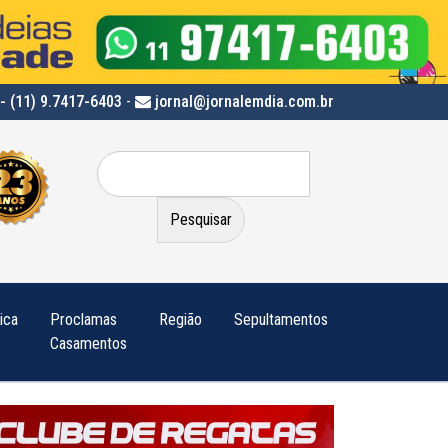
- (11) 9.7417-6403
-
jornal@jornalemdia.com.br
Pesquisar
por:
tica
Proclamas
Região
Sepultamentos
Casamentos