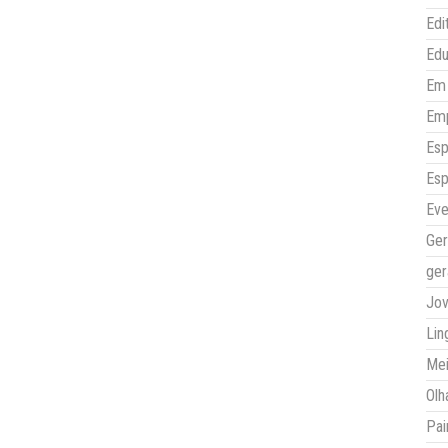
Edi
Ed
Em 
Em
Esp
Esp
Eve
Ger
ger
Jo
Lin
Mei
Olh
Pai