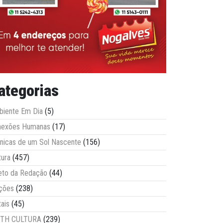
ategorias
iente Em Dia
(5)
nexões Humanas
(17)
nicas de um Sol Nascente
(156)
tura
(457)
eto da Redação
(44)
ções
(238)
tais
(45)
ITH CULTURA
(239)