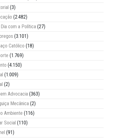
torial
(3)
ucação
(2.482)
Dia com a Política
(27)
pregos
(3.101)
aço Católico
(18)
orte
(1.769)
nto
(4.150)
al
(1.009)
al
(2)
vem Advocacia
(363)
guiça Mecânica
(2)
o Ambiente
(116)
ar Social
(110)
nel
(91)