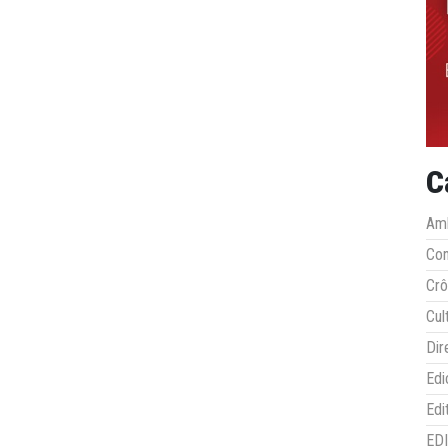
C
Amb
Co
Crô
Cul
Dir
Edi
Edi
ED