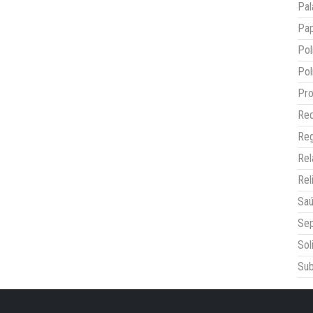
Pal
Pap
Pol
Pol
Pro
Red
Reg
Re
Rel
Sa
Sep
Sol
Sub