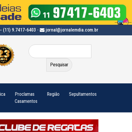
- (11) 9.7417-6403
-
jornal@jornalemdia.com.br
Pesquisar
por:
tica
Proclamas
Região
Sepultamentos
Casamentos