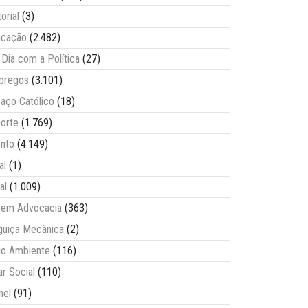
torial
(3)
ucação
(2.482)
Dia com a Política
(27)
pregos
(3.101)
aço Católico
(18)
orte
(1.769)
nto
(4.149)
al
(1)
al
(1.009)
vem Advocacia
(363)
guiça Mecânica
(2)
o Ambiente
(116)
ar Social
(110)
nel
(91)