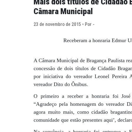
Mais dois títulos de Cidadão
Câmara Municipal
23 de novembro de 2015 • Por -
Receberam a honraria Edmur Ubi
A Câmara Municipal de Bragança Paulista reali
concessão de dois títulos de Cidadão Brag
por iniciativa do vereador Leonel Pereira A
vereador Dito do Ônibus.
O primeiro a receber a honraria foi José
“Agradeço pela homenagem do vereador Dit
agora muito mais, como cidadão bragantin
comunidade que estão presentes aqui’, declar
Na sequência, a honraria foi entregue a 