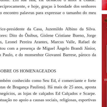
ciprocamente, e hoje, graças à bondade dos senhores
Não encontro palavras para expressar o tamanho do meu
ice-presidente da Casa, Juzemildo Albino da Silva.
res: Dito do Ônibus, Gislene Cristiane Bueno, Jorge
s, Leonel Pereira Arantes, Marcus Valle, Rafael de
ntou com a presença de Miguel Ângelo Brandi Júnior,
o Paulo, e do monsenhor Giovanni Barrese, pároco da
 SOBRE OS HOMENAGEADOS
ambém conhecido como Seu Ed, é comerciante e forte
tas de Bragança Paulista). Há mais de 25 anos, aposta
egócios, as lojas de calçados Ed Calçados e Scarpe.
uação no apoio a causas sociais, religiosas, esportivas