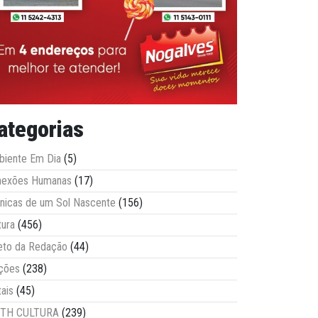
ategorias
iente Em Dia
(5)
nexões Humanas
(17)
nicas de um Sol Nascente
(156)
tura
(456)
eto da Redação
(44)
ções
(238)
tais
(45)
ITH CULTURA
(239)