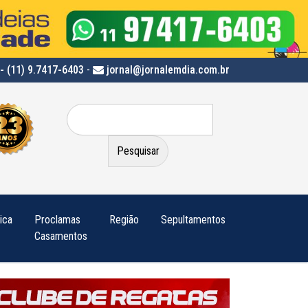
- (11) 9.7417-6403
-
jornal@jornalemdia.com.br
Pesquisar
por:
tica
Proclamas
Região
Sepultamentos
Casamentos