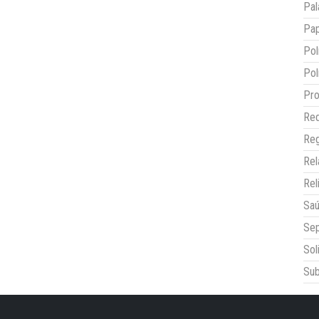
Pal
Pap
Pol
Pol
Pro
Red
Reg
Re
Rel
Sa
Sep
Sol
Sub