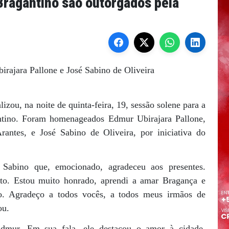
 Bragantino são outorgados pela
rajara Pallone e José Sabino de Oliveira
zou, na noite de quinta-feira, 19, sessão solene para a
antino. Foram homenageados Edmur Ubirajara Pallone,
rantes, e José Sabino de Oliveira, por iniciativa do
 Sabino que, emocionado, agradeceu aos presentes.
o. Estou muito honrado, aprendi a amar Bragança e
o. Agradeço a todos vocês, a todos meus irmãos de
ou.
Edmur. Em sua fala, ele destacou o amor à cidade.