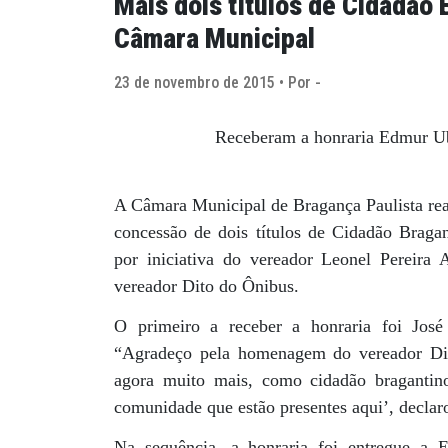
Mais dois títulos de Cidadão
Câmara Municipal
23 de novembro de 2015 • Por -
Receberam a honraria Edmur Ubi
A Câmara Municipal de Bragança Paulista reali
concessão de dois títulos de Cidadão Brag
por iniciativa do vereador Leonel Pereira A
vereador Dito do Ônibus.
O primeiro a receber a honraria foi José
“Agradeço pela homenagem do vereador Dit
agora muito mais, como cidadão bragantin
comunidade que estão presentes aqui’, declar
Na sequência, a honraria foi entregue a 