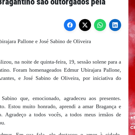
 Bragantino são outorgados pela
rajara Pallone e José Sabino de Oliveira
zou, na noite de quinta-feira, 19, sessão solene para a
antino. Foram homenageados Edmur Ubirajara Pallone,
rantes, e José Sabino de Oliveira, por iniciativa do
 Sabino que, emocionado, agradeceu aos presentes.
o. Estou muito honrado, aprendi a amar Bragança e
o. Agradeço a todos vocês, a todos meus irmãos de
ou.
Edmur. Em sua fala, ele destacou o amor à cidade.