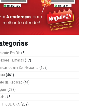
ategorias
iente Em Dia
(5)
nexões Humanas
(17)
nicas de um Sol Nascente
(157)
tura
(461)
eto da Redação
(44)
ções
(238)
tais
(45)
ITH CULTURA
(239)