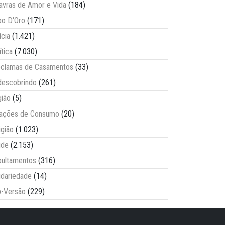
avras de Amor e Vida
(184)
o D'Oro
(171)
ícia
(1.421)
ítica
(7.030)
clamas de Casamentos
(33)
escobrindo
(261)
ião
(5)
lações de Consumo
(20)
igião
(1.023)
úde
(2.153)
ultamentos
(316)
idariedade
(14)
-Versão
(229)