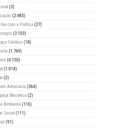
torial
(3)
ucação
(2.483)
Dia com a Política
(27)
pregos
(3.103)
aço Católico
(18)
orte
(1.769)
nto
(4.150)
al
(1.014)
al
(2)
vem Advocacia
(364)
guiça Mecânica
(2)
o Ambiente
(116)
ar Social
(111)
nel
(91)