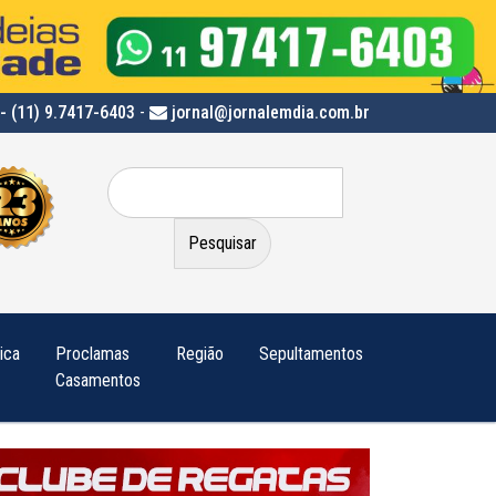
- (11) 9.7417-6403
-
jornal@jornalemdia.com.br
Pesquisar
por:
tica
Proclamas
Região
Sepultamentos
Casamentos