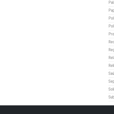
Pal
Pap
Pol
Pol
Pro
Red
Reg
Re
Rel
Sa
Sep
Sol
Sub