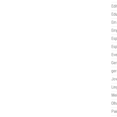
Edi
Ed
Em 
Em
Esp
Esp
Eve
Ger
ger
Jo
Lin
Mei
Olh
Pai