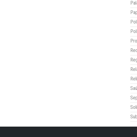
Pal
Pap
Pol
Pol
Pro
Red
Reg
Re
Rel
Sa
Sep
Sol
Sub