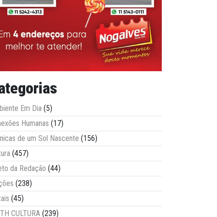
ategorias
iente Em Dia
(5)
nexões Humanas
(17)
nicas de um Sol Nascente
(156)
tura
(457)
eto da Redação
(44)
ções
(238)
tais
(45)
ITH CULTURA
(239)