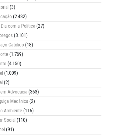
torial
(3)
ucação
(2.482)
Dia com a Política
(27)
pregos
(3.101)
aço Católico
(18)
orte
(1.769)
nto
(4.150)
al
(1.009)
al
(2)
vem Advocacia
(363)
guiça Mecânica
(2)
o Ambiente
(116)
ar Social
(110)
nel
(91)