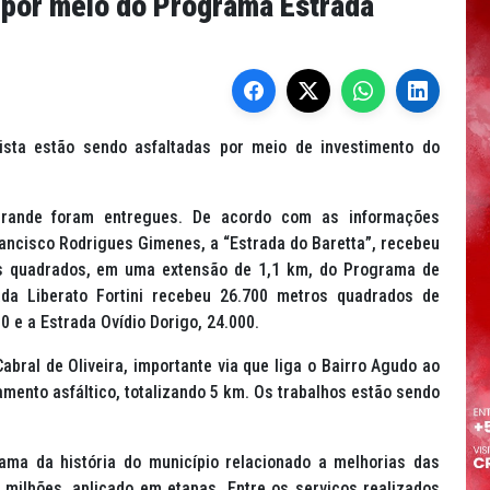
 por meio do Programa Estrada
ista estão sendo asfaltadas por meio de investimento do
Grande foram entregues. De acordo com as informações
rancisco Rodrigues Gimenes, a “Estrada do Baretta”, recebeu
os quadrados, em uma extensão de 1,1 km, do Programa de
ada Liberato Fortini recebeu 26.700 metros quadrados de
 e a Estrada Ovídio Dorigo, 24.000.
bral de Oliveira, importante via que liga o Bairro Agudo ao
mento asfáltico, totalizando 5 km. Os trabalhos estão sendo
ama da história do município relacionado a melhorias das
 milhões, aplicado em etapas. Entre os serviços realizados