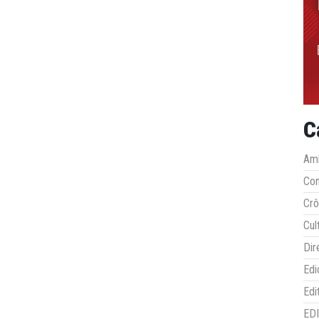
C
Amb
Co
Crô
Cul
Dir
Edi
Edi
ED