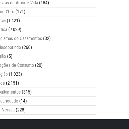
avras de Amor e Vida
(184)
o D'Oro
(171)
ícia
(1.421)
ítica
(7.029)
clamas de Casamentos
(32)
escobrindo
(260)
ião
(5)
lações de Consumo
(20)
igião
(1.023)
úde
(2.151)
ultamentos
(315)
idariedade
(14)
-Versão
(228)