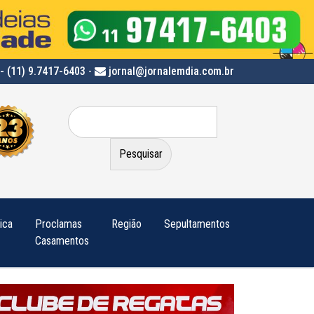
- (11) 9.7417-6403
-
jornal@jornalemdia.com.br
Pesquisar
por:
tica
Proclamas
Região
Sepultamentos
Casamentos