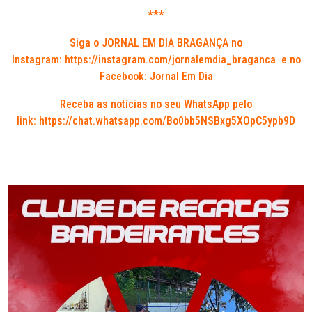
***
Siga o JORNAL EM DIA BRAGANÇA no
Instagram:
https://instagram.com/jornalemdia_braganca
e no
Facebook: Jornal Em Dia
Receba as notícias no seu WhatsApp pelo
link:
https://chat.whatsapp.com/Bo0bb5NSBxg5XOpC5ypb9D