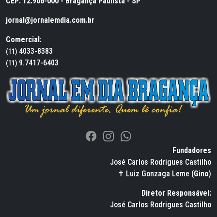
CEP: 12.906-000 - Bragança Paulista - SP
jornal@jornalemdia.com.br
Comercial:
4033-8383
(11)
9.7417-6403
(11)
Fundadores
José Carlos Rodrigues Castilho
✝ Luiz Gonzaga Leme (
Gino
)
Diretor Responsável:
José Carlos Rodrigues Castilho