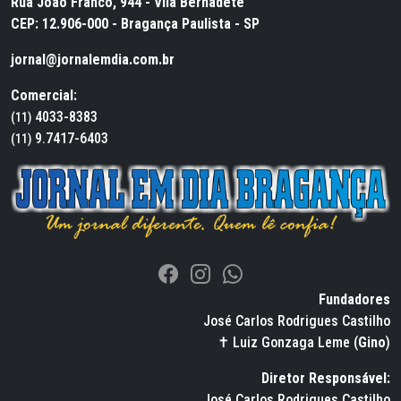
Rua João Franco, 944 - Vila Bernadete
CEP: 12.906-000 - Bragança Paulista - SP
jornal@jornalemdia.com.br
Comercial:
4033-8383
(11)
9.7417-6403
(11)
Fundadores
José Carlos Rodrigues Castilho
✝ Luiz Gonzaga Leme (
Gino
)
Diretor Responsável:
José Carlos Rodrigues Castilho