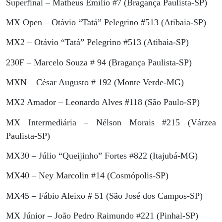
Superfinal – Matheus Emílio #7 (Bragança Paulista-SP)
MX Open – Otávio “Tatá” Pelegrino #513 (Atibaia-SP)
MX2 – Otávio “Tatá” Pelegrino #513 (Atibaia-SP)
230F – Marcelo Souza # 94 (Bragança Paulista-SP)
MXN – César Augusto # 192 (Monte Verde-MG)
MX2 Amador – Leonardo Alves #118 (São Paulo-SP)
MX Intermediária – Nélson Morais #215 (Várzea
Paulista-SP)
MX30 – Júlio “Queijinho” Fortes #822 (Itajubá-MG)
MX40 – Ney Marcolin #14 (Cosmópolis-SP)
MX45 – Fábio Aleixo # 51 (São José dos Campos-SP)
MX Júnior – João Pedro Raimundo #221 (Pinhal-SP)