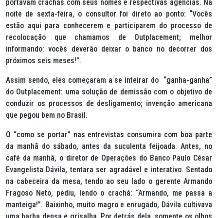
portavam crachás com seus nomes e respectivas agências. Na
noite de sexta-feira, o consultor foi direto ao ponto: “Vocês
estão aqui para conhecerem e participarem do processo de
recolocação que chamamos de Outplacement; melhor
informando: vocês deverão deixar o banco no decorrer dos
próximos seis meses!”.
Assim sendo, eles começaram a se inteirar do “ganha-ganha”
do Outplacement: uma solução de demissão com o objetivo de
conduzir os processos de desligamento; invenção americana
que pegou bem no Brasil.
O “como se portar” nas entrevistas consumira com boa parte
da manhã do sábado, antes da suculenta feijoada. Antes, no
café da manhã, o diretor de Operações do Banco Paulo César
Evangelista Dávila, tentara ser agradável e interativo. Sentado
na cabeceira da mesa, tendo ao seu lado o gerente Armando
Fragoso Neto, pediu, lendo o crachá: “Armando, me passa a
manteiga!”. Baixinho, muito magro e enrugado, Dávila cultivava
uma barba densa e grisalha. Por detrás dela, somente os olhos