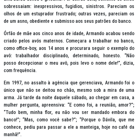
sobressaiam: inexpressivos, fugidios, sinistros. Pareciam os
olhos de um estuprador frustrado; outras vezes, pareciam os
de um asno, obediente e submisso aos seus patrões do banco.
Órfão de mãe aos cinco anos de idade, Armando acabou sendo
criado pelos avós maternos. Começara a trabalhar no banco,
como office-boy, aos 14 anos e procurara seguir o exemplo do
avô: trabalhador disciplinado, determinado, honesto. “Não
posso decepcionar o meu avô, pois levo o nome dele!”, dizia,
com frequência.
Em 1997, no assalto à agência que gerenciava, Armando foi o
único que não se deitou no chão, mesmo sob a mira de uma
arma. Já tarde da noite daquele sábado, ao chegar em casa, a
mulher pergunta, apreensiva: “E como foi, a reunião, amor?”;
“Tudo bem, minha flor, eu não vou ser mandado embora do
banco!”; “Mas, como você sabe?”; “Porque o Dávila, que me
conhece, pediu para passar a ele a manteiga, hoje no café da
manhã!”.