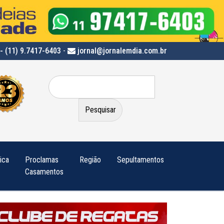
- (11) 9.7417-6403
-
jornal@jornalemdia.com.br
Pesquisar
por:
tica
Proclamas
Região
Sepultamentos
Casamentos