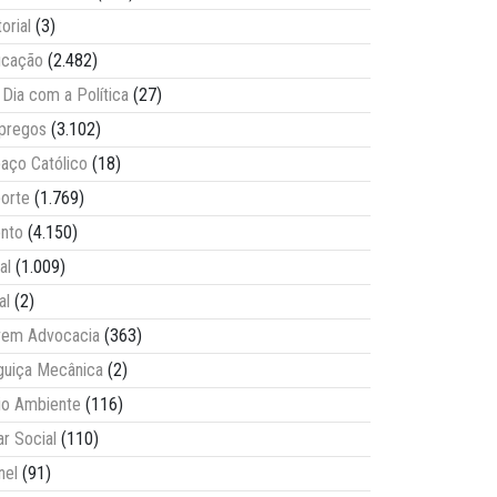
torial
(3)
ucação
(2.482)
Dia com a Política
(27)
pregos
(3.102)
aço Católico
(18)
orte
(1.769)
nto
(4.150)
al
(1.009)
al
(2)
vem Advocacia
(363)
guiça Mecânica
(2)
o Ambiente
(116)
ar Social
(110)
nel
(91)