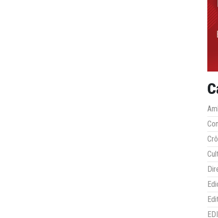
C
Amb
Co
Crô
Cul
Dir
Edi
Edi
ED