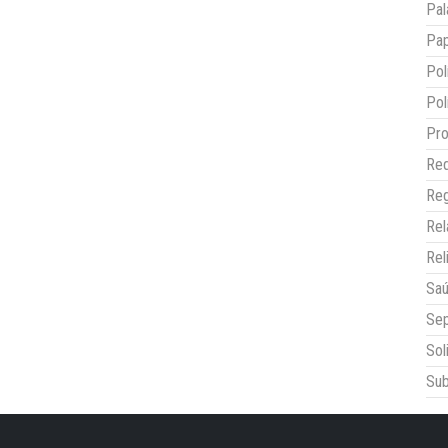
Pal
Pap
Pol
Pol
Pro
Red
Reg
Re
Rel
Sa
Sep
Sol
Sub