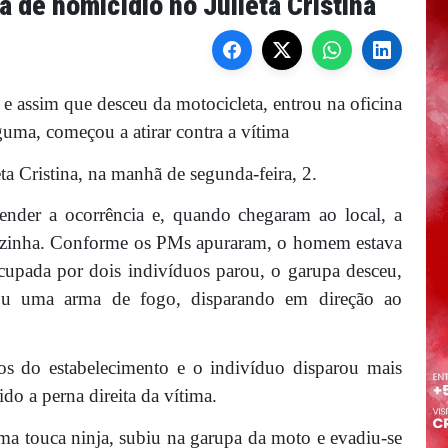
a de homicídio no Julieta Cristina
e assim que desceu da motocicleta, entrou na oficina
guma, começou a atirar contra a vítima
 Cristina, na manhã de segunda-feira, 2.
atender a ocorrência e, quando chegaram ao local, a
 vizinha. Conforme os PMs apuraram, o homem estava
cupada por dois indivíduos parou, o garupa desceu,
cou uma arma de fogo, disparando em direção ao
s do estabelecimento e o indivíduo disparou mais
ido a perna direita da vítima.
ma touca ninja, subiu na garupa da moto e evadiu-se