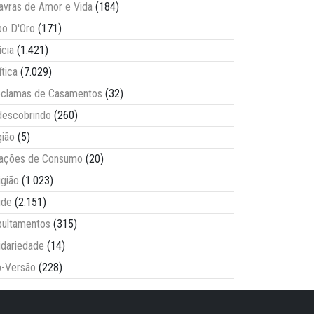
avras de Amor e Vida
(184)
o D'Oro
(171)
ícia
(1.421)
ítica
(7.029)
clamas de Casamentos
(32)
escobrindo
(260)
ião
(5)
lações de Consumo
(20)
igião
(1.023)
úde
(2.151)
ultamentos
(315)
idariedade
(14)
-Versão
(228)