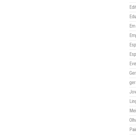
Edi
Ed
Em 
Em
Esp
Esp
Eve
Ger
ger
Jo
Lin
Mei
Olh
Pai