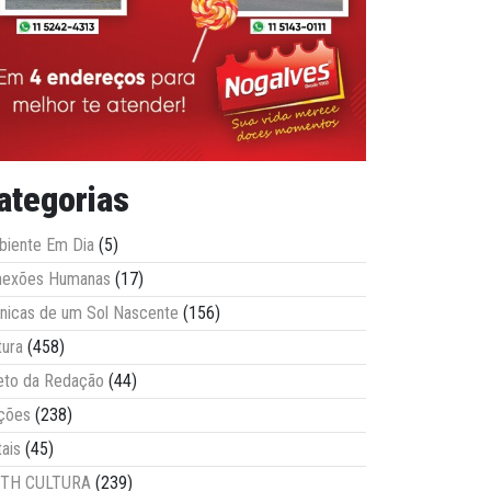
ategorias
iente Em Dia
(5)
nexões Humanas
(17)
nicas de um Sol Nascente
(156)
tura
(458)
eto da Redação
(44)
ções
(238)
tais
(45)
ITH CULTURA
(239)