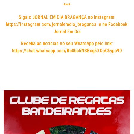
***
Siga o JORNAL EM DIA BRAGANÇA no Instagram:
https://instagram.com/jornalemdia_braganca
e no Facebook:
Jornal Em Dia
Receba as notícias no seu WhatsApp pelo link:
https://chat.whatsapp.com/Bo0bb5NSBxg5XOpC5ypb9D