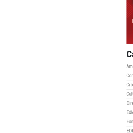
C
Amb
Co
Crô
Cul
Dir
Edi
Edi
ED