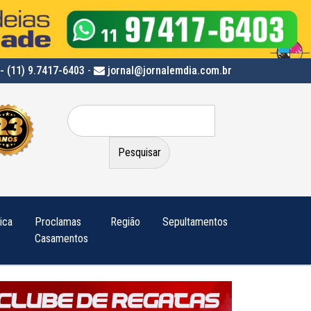
- (11) 9.7417-6403
-
jornal@jornalemdia.com.br
Pesquisar
por:
tica
Proclamas
Região
Sepultamentos
Casamentos