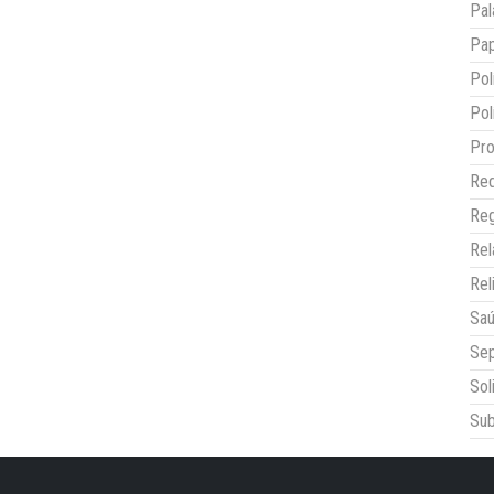
Pal
Pap
Pol
Pol
Pro
Red
Reg
Re
Rel
Sa
Sep
Sol
Sub