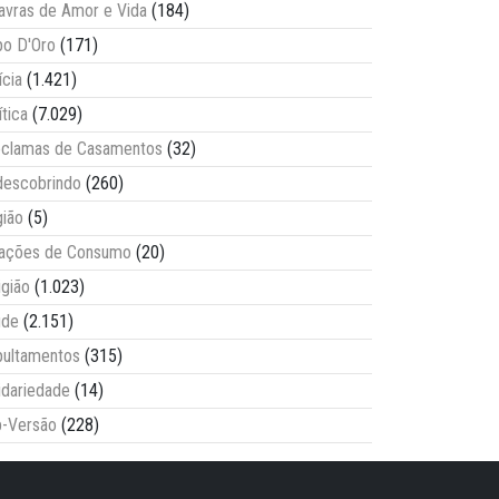
avras de Amor e Vida
(184)
o D'Oro
(171)
ícia
(1.421)
ítica
(7.029)
clamas de Casamentos
(32)
escobrindo
(260)
ião
(5)
lações de Consumo
(20)
igião
(1.023)
úde
(2.151)
ultamentos
(315)
idariedade
(14)
-Versão
(228)