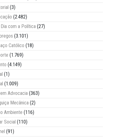
torial
(3)
ucação
(2.482)
Dia com a Política
(27)
pregos
(3.101)
aço Católico
(18)
orte
(1.769)
nto
(4.149)
al
(1)
al
(1.009)
vem Advocacia
(363)
guiça Mecânica
(2)
o Ambiente
(116)
ar Social
(110)
nel
(91)