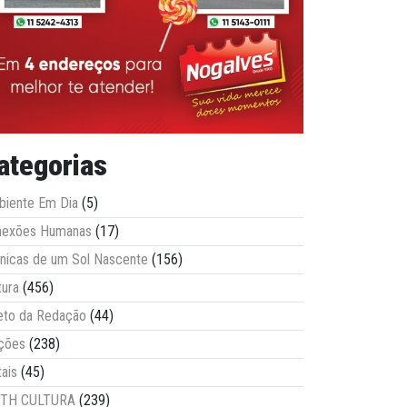
ategorias
iente Em Dia
(5)
nexões Humanas
(17)
nicas de um Sol Nascente
(156)
tura
(456)
eto da Redação
(44)
ções
(238)
tais
(45)
ITH CULTURA
(239)