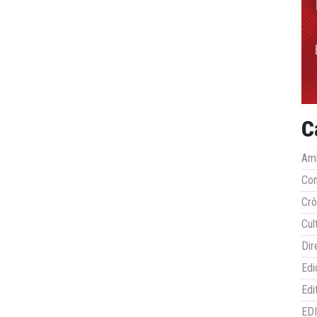
C
Amb
Co
Crô
Cul
Dir
Edi
Edi
ED