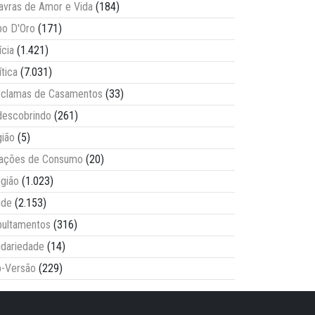
avras de Amor e Vida
(184)
o D'Oro
(171)
ícia
(1.421)
ítica
(7.031)
clamas de Casamentos
(33)
escobrindo
(261)
ião
(5)
lações de Consumo
(20)
igião
(1.023)
úde
(2.153)
ultamentos
(316)
idariedade
(14)
-Versão
(229)