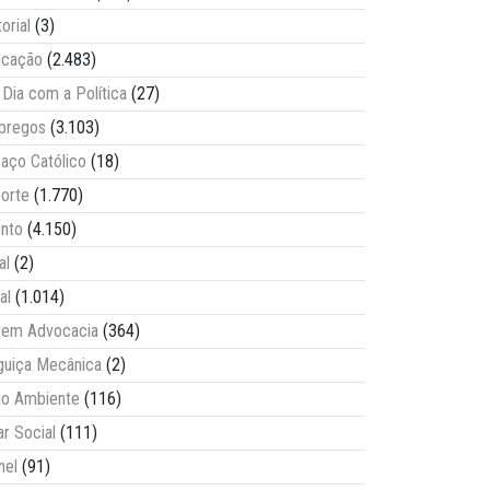
torial
(3)
ucação
(2.483)
Dia com a Política
(27)
pregos
(3.103)
aço Católico
(18)
orte
(1.770)
nto
(4.150)
al
(2)
al
(1.014)
vem Advocacia
(364)
guiça Mecânica
(2)
o Ambiente
(116)
ar Social
(111)
nel
(91)