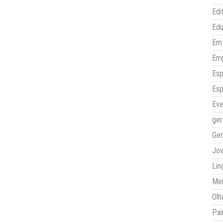
Edi
Ed
Em 
Em
Esp
Esp
Eve
ger
Ger
Jo
Lin
Mei
Olh
Pai