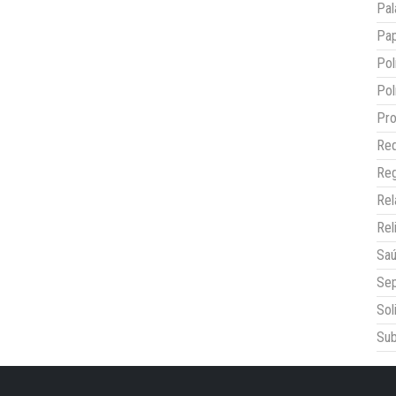
Pal
Pap
Pol
Pol
Pro
Red
Reg
Re
Rel
Sa
Sep
Sol
Sub