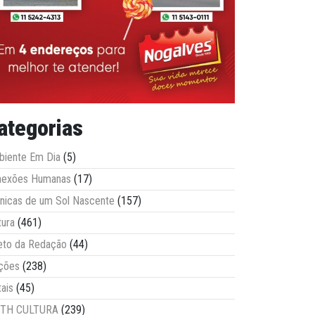
ategorias
iente Em Dia
(5)
nexões Humanas
(17)
nicas de um Sol Nascente
(157)
tura
(461)
eto da Redação
(44)
ções
(238)
tais
(45)
ITH CULTURA
(239)