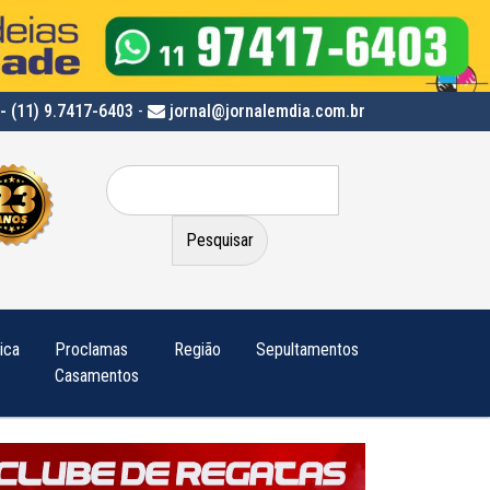
- (11) 9.7417-6403
-
jornal@jornalemdia.com.br
Pesquisar
por:
tica
Proclamas
Região
Sepultamentos
Casamentos