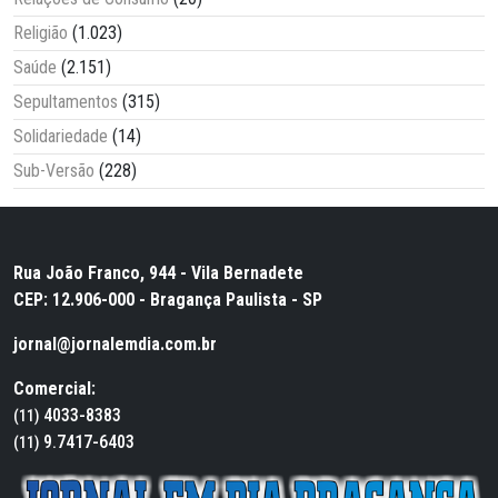
Religião
(1.023)
Saúde
(2.151)
Sepultamentos
(315)
Solidariedade
(14)
Sub-Versão
(228)
Rua João Franco, 944 - Vila Bernadete
CEP: 12.906-000 - Bragança Paulista - SP
jornal@jornalemdia.com.br
Comercial:
4033-8383
(11)
9.7417-6403
(11)