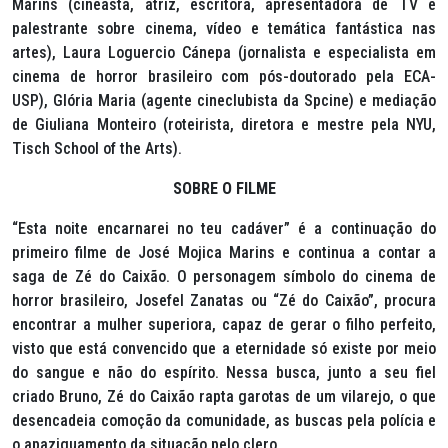
Marins (cineasta, atriz, escritora, apresentadora de TV e
palestrante sobre cinema, vídeo e temática fantástica nas
artes), Laura Loguercio Cánepa (jornalista e especialista em
cinema de horror brasileiro com pós-doutorado pela ECA-
USP), Glória Maria (agente cineclubista da Spcine) e mediação
de Giuliana Monteiro (roteirista, diretora e mestre pela NYU,
Tisch School of the Arts).
SOBRE O FILME
“
Esta noite encarnarei no teu cadáver”
é a continuação do
primeiro filme de José Mojica Marins e continua a contar a
saga de Zé do Caixão. O personagem símbolo do cinema de
horror brasileiro, Josefel Zanatas ou “Zé do Caixão”, procura
encontrar a mulher superiora, capaz de gerar o filho perfeito,
visto que está convencido que a eternidade só existe por meio
do sangue e não do espírito. Nessa busca, junto a seu fiel
criado Bruno, Zé do Caixão rapta garotas de um vilarejo, o que
desencadeia comoção da comunidade, as buscas pela polícia e
o apaziguamento da situação pelo clero.