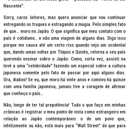
Nascente”.
Sorry
, caros leitores, mas quero anunciar que vou continuar
entregando os truques e estragando a magia. Pelo simples fato
de que… moro no Japão. O que significa que meu contato com o
país é cotidiano… e não uma viagem de alguns dias. Digo isso
porque me causa até um certo riso quando vejo um ocidental
que, dando umas voltas por Tóquio e Quioto, retorna a seu país
querendo ensinar sobre o Japão. Como, certa vez, assisti na
tevê a uma “celebridade” fazendo um especial sobre a cultura
japonesa somente pelo fato de passar por aqui alguns dias.
Ora, diabos! Se eu, que moro há vinte anos e convivo há quinze
com uma família japonesa, jamais tive a coragem de afirmar
que conheço o país…
Não, longe de ter tal prepotência! Tudo o que faço em minhas
crônicas é registrar o meu ponto de vista como estrangeiro em
relação ao Japão contemporâneo: o de um povo que,
infelizmente ou não, está mais para “
Wall Street
” do que para