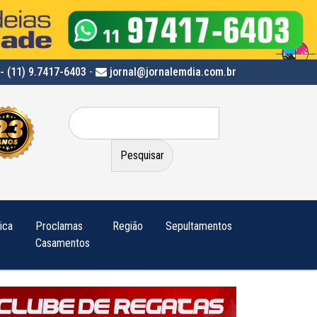
- (11) 9.7417-6403
-
jornal@jornalemdia.com.br
Pesquisar
por:
tica
Proclamas
Região
Sepultamentos
Casamentos