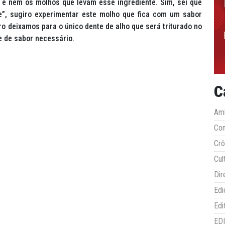
 e nem os molhos que levam esse ingrediente. Sim, sei que
e”, sugiro experimentar este molho que fica com um sabor
ro deixamos para o único dente de alho que será triturado no
ue de sabor necessário.
C
Amb
Co
Crô
Cul
Dir
Edi
Edi
ED