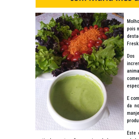
Molho
pois 
dest
Fresk
Dos 
incre
anima
comer
espec
E com
da no
manj
produ
Este 