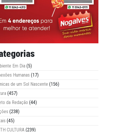
ategorias
iente Em Dia
(5)
nexões Humanas
(17)
nicas de um Sol Nascente
(156)
tura
(457)
eto da Redação
(44)
ções
(238)
tais
(45)
ITH CULTURA
(239)