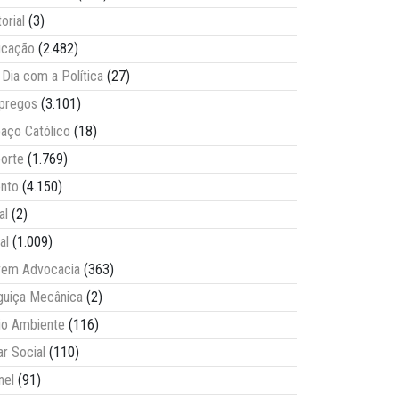
torial
(3)
ucação
(2.482)
Dia com a Política
(27)
pregos
(3.101)
aço Católico
(18)
orte
(1.769)
nto
(4.150)
al
(2)
al
(1.009)
vem Advocacia
(363)
guiça Mecânica
(2)
o Ambiente
(116)
ar Social
(110)
nel
(91)