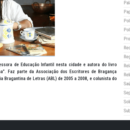
Pal
Pap
Pol
Pol
Pro
Red
Reg
ssora de Educação Infantil nesta cidade e autora do livro
Re
na”. Faz parte da Associação dos Escritores de Bragança
Rel
a Bragantina de Letras (ABL) de 2005 a 2008, e colunista do
Sa
Sep
Sol
Sub