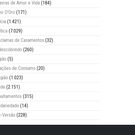
avras de Amor e Vida
(184)
o D'Oro
(171)
ícia
(1.421)
ítica
(7.029)
clamas de Casamentos
(32)
escobrindo
(260)
ião
(5)
lações de Consumo
(20)
igião
(1.023)
úde
(2.151)
ultamentos
(315)
idariedade
(14)
-Versão
(228)