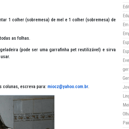
Edi
Ed
ntar 1 colher (sobremesa) de mel e 1 colher (sobremesa) de
Em 
Em
 todas as folhas.
Esp
ladeira (pode ser uma garrafinha pet reutilizável) e sirva
Esp
 usar.
Eve
ger
Ger
s colunas, escreva para:
miocz@yahoo.com.br
.
Jo
Lin
Mei
Olh
Pai