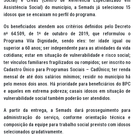
Social) e Creas (Centro de Referência Especializado em
Assistência Social) do município, a Semads já selecionou 15
idosos que se encaixam no perfil do programa.
Os beneficiados atendem aos critérios definidos pelo Decreto
n
º
64.509, de 1
º
de outubro de 2019, que reformulou o
Programa Vila Dignidade, sendo eles: ter idade igual ou
superior a 60 anos; ser independente para as atividades da vida
cotidiana; estar em situação de vulnerabilidade e risco social;
ter vínculos familiares fragilizados ou rompidos; ser inscrito no
Cadastro Único para Programas Sociais – CadÚnico; ter renda
mensal de até dois salários mínimos; residir no município há
pelo menos dois anos. Há prioridade para beneficiários do BPC
e aqueles em extrema pobreza; casais idosos em situação de
vulnerabilidade social também poderão ser atendidos.
A partir da entrega, a Semads dará prosseguimento para
administração do serviço, conforme orientação técnica e
composição da equipe para trabalho social previsto com idosos
selecionados gradativamente.