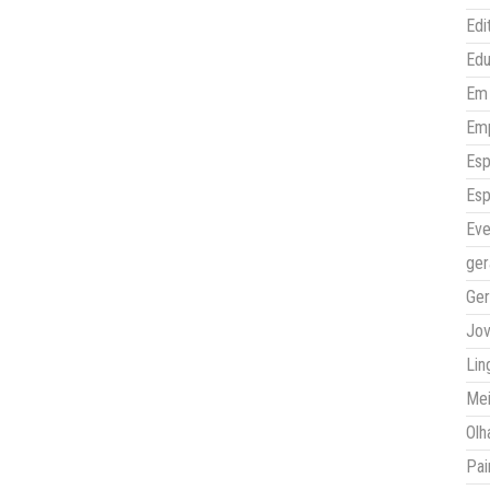
Edi
Ed
Em 
Em
Esp
Esp
Eve
ger
Ger
Jo
Lin
Mei
Olh
Pai