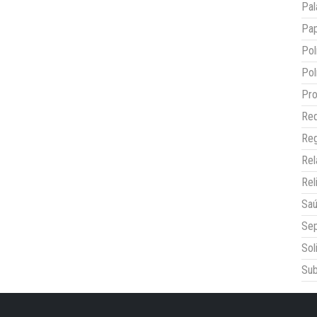
Pal
Pap
Pol
Pol
Pro
Red
Reg
Re
Rel
Sa
Sep
Sol
Sub