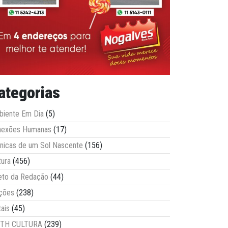
ategorias
iente Em Dia
(5)
nexões Humanas
(17)
nicas de um Sol Nascente
(156)
tura
(456)
eto da Redação
(44)
ções
(238)
tais
(45)
ITH CULTURA
(239)