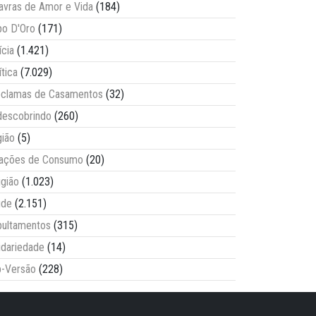
avras de Amor e Vida
(184)
o D'Oro
(171)
ícia
(1.421)
ítica
(7.029)
clamas de Casamentos
(32)
escobrindo
(260)
ião
(5)
lações de Consumo
(20)
igião
(1.023)
úde
(2.151)
ultamentos
(315)
idariedade
(14)
-Versão
(228)