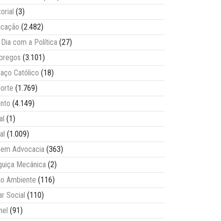
torial
(3)
ucação
(2.482)
Dia com a Política
(27)
pregos
(3.101)
aço Católico
(18)
orte
(1.769)
nto
(4.149)
al
(1)
al
(1.009)
vem Advocacia
(363)
guiça Mecânica
(2)
o Ambiente
(116)
ar Social
(110)
nel
(91)