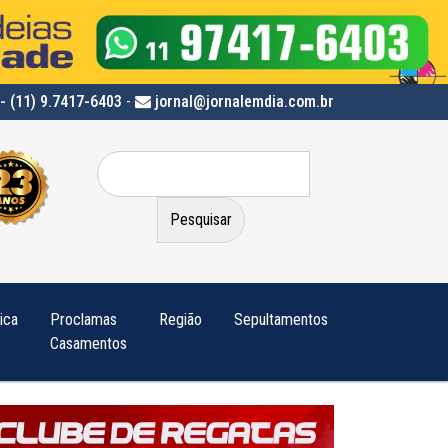
- (11) 9.7417-6403
-
jornal@jornalemdia.com.br
Pesquisar
por:
tica
Proclamas
Região
Sepultamentos
Casamentos