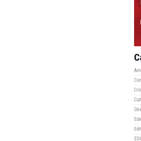
C
Amb
Co
Crô
Cul
Dir
Edi
Edi
ED