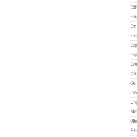
Edi
Ed
Em 
Em
Esp
Esp
Eve
ger
Ger
Jo
Lin
Mei
Olh
Pai