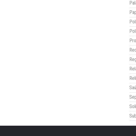
Pal
Pap
Pol
Pol
Pro
Red
Reg
Re
Rel
Sa
Sep
Sol
Sub