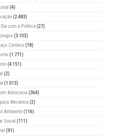
torial
(4)
ucação
(2.483)
Dia com a Política
(27)
pregos
(3.103)
aço Católico
(18)
orte
(1.771)
nto
(4.151)
al
(2)
al
(1.013)
vem Advocacia
(364)
guiça Mecânica
(2)
o Ambiente
(116)
ar Social
(111)
nel
(91)