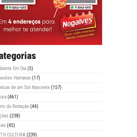
ategorias
iente Em Dia
(5)
nexões Humanas
(17)
nicas de um Sol Nascente
(157)
tura
(461)
eto da Redação
(44)
ções
(238)
tais
(45)
ITH CULTURA
(239)