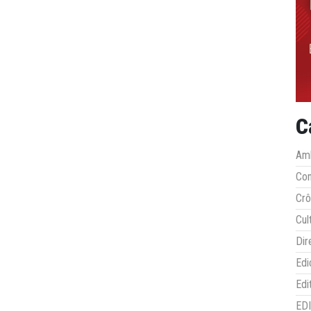
C
Amb
Co
Crô
Cul
Dir
Edi
Edi
ED