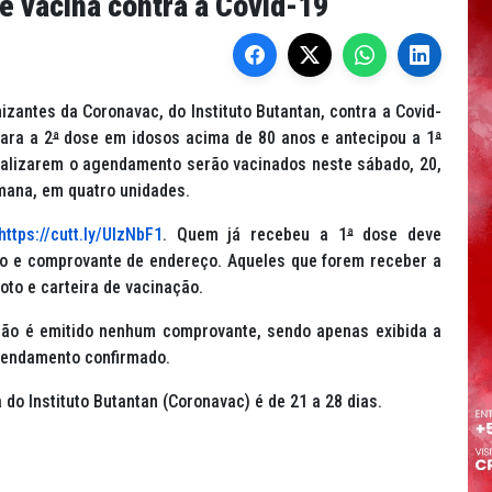
e vacina contra a Covid-19
zantes da Coronavac, do Instituto Butantan, contra a Covid-
ara a 2
ª
dose em idosos acima de 80 anos e antecipou a 1
ª
ealizarem o agendamento serão vacinados neste sábado, 20,
mana, em quatro unidades.
https://cutt.ly/UlzNbF1
. Quem já recebeu a 1
ª
dose deve
to e comprovante de endereço. Aqueles que forem receber a
to e carteira de vacinação.
 não é emitido nenhum comprovante, sendo apenas exibida a
gendamento confirmado.
do Instituto Butantan (Coronavac) é de 21 a 28 dias.