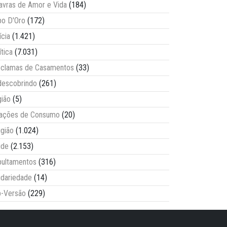
avras de Amor e Vida
(184)
o D'Oro
(172)
ícia
(1.421)
ítica
(7.031)
clamas de Casamentos
(33)
escobrindo
(261)
ião
(5)
lações de Consumo
(20)
igião
(1.024)
úde
(2.153)
ultamentos
(316)
idariedade
(14)
-Versão
(229)