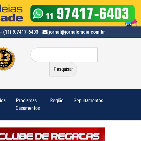
- (11) 9.7417-6403
-
jornal@jornalemdia.com.br
Pesquisar
por:
tica
Proclamas
Região
Sepultamentos
Casamentos