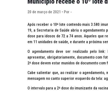
Município recebe o 10º lote d
20 de março de 2021 • Por -
Após receber o 10
º
lote contendo mais 3.580 imuni
19, a Secretaria de Saúde abriu o agendamento p
dose para idosos de 72 a 74 anos. Aqueles que r
em 11 unidades de saúde, e durante a próxima se
O agendamento deve ser realizado pelo link:
apresentar, obrigatoriamente, documento com fo
2
ª
dose devem estar munidos de documento com fo
Cabe salientar que, ao realizar o agendamento,
mensagem no canto superior esquerdo da tela: a
O intervalo para a 2
ª
dose do imunizante da vacina 