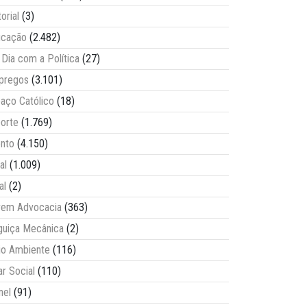
torial
(3)
ucação
(2.482)
Dia com a Política
(27)
pregos
(3.101)
aço Católico
(18)
orte
(1.769)
nto
(4.150)
al
(1.009)
al
(2)
vem Advocacia
(363)
guiça Mecânica
(2)
o Ambiente
(116)
ar Social
(110)
nel
(91)