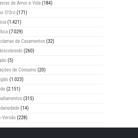
avras de Amor e Vida
(184)
o D'Oro
(171)
ícia
(1.421)
ítica
(7.029)
clamas de Casamentos
(32)
escobrindo
(260)
ião
(5)
lações de Consumo
(20)
igião
(1.023)
úde
(2.151)
ultamentos
(315)
idariedade
(14)
-Versão
(228)