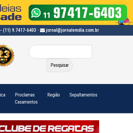
- (11) 9.7417-6403
-
jornal@jornalemdia.com.br
Pesquisar
por:
tica
Proclamas
Região
Sepultamentos
Casamentos