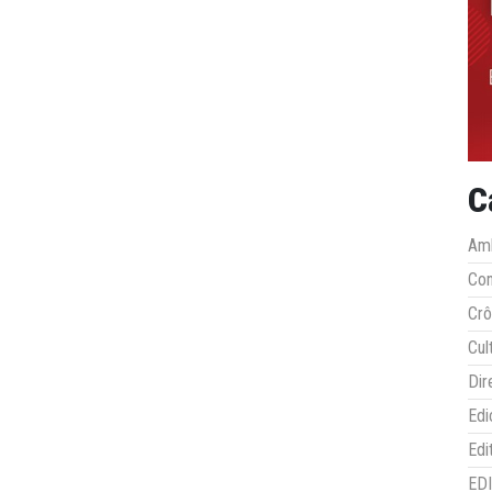
C
Amb
Co
Crô
Cul
Dir
Edi
Edi
ED