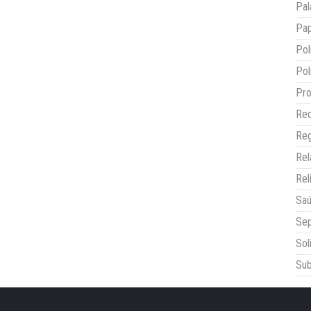
Pal
Pap
Pol
Pol
Pro
Red
Reg
Re
Rel
Sa
Sep
Sol
Sub