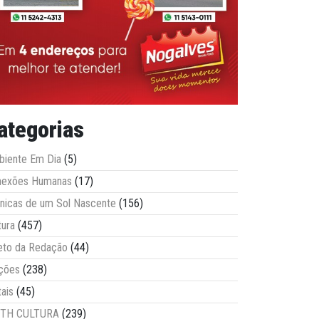
ategorias
iente Em Dia
(5)
nexões Humanas
(17)
nicas de um Sol Nascente
(156)
tura
(457)
eto da Redação
(44)
ções
(238)
tais
(45)
ITH CULTURA
(239)