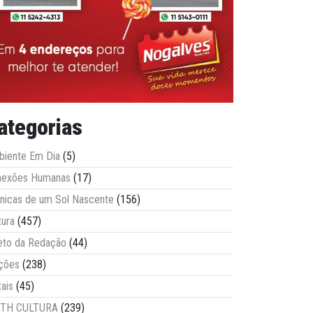
ategorias
iente Em Dia
(5)
nexões Humanas
(17)
nicas de um Sol Nascente
(156)
tura
(457)
eto da Redação
(44)
ções
(238)
tais
(45)
ITH CULTURA
(239)