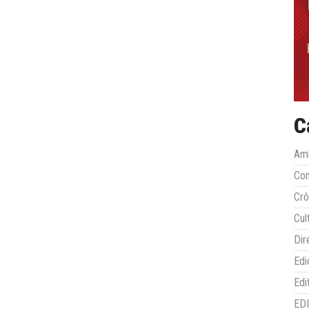
C
Amb
Co
Crô
Cul
Dir
Edi
Edi
ED