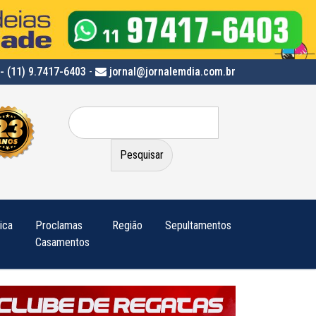
- (11) 9.7417-6403
-
jornal@jornalemdia.com.br
Pesquisar
por:
tica
Proclamas
Região
Sepultamentos
Casamentos