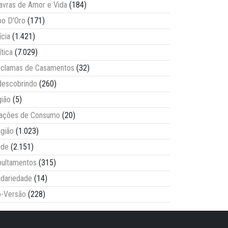
avras de Amor e Vida
(184)
o D'Oro
(171)
ícia
(1.421)
ítica
(7.029)
clamas de Casamentos
(32)
escobrindo
(260)
ião
(5)
lações de Consumo
(20)
igião
(1.023)
úde
(2.151)
ultamentos
(315)
idariedade
(14)
-Versão
(228)