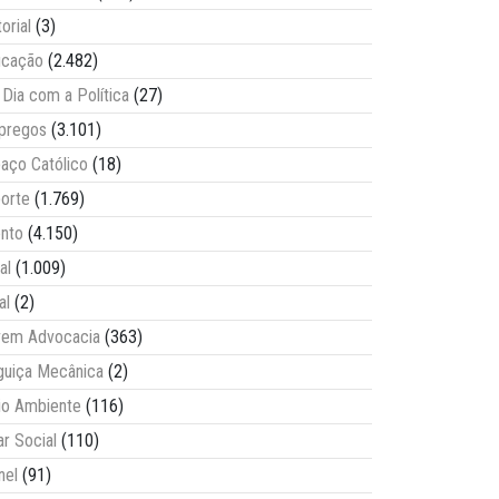
torial
(3)
ucação
(2.482)
Dia com a Política
(27)
pregos
(3.101)
aço Católico
(18)
orte
(1.769)
nto
(4.150)
al
(1.009)
al
(2)
vem Advocacia
(363)
guiça Mecânica
(2)
o Ambiente
(116)
ar Social
(110)
nel
(91)