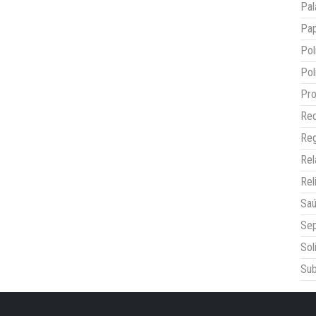
Pal
Pap
Pol
Pol
Pro
Red
Reg
Re
Rel
Sa
Sep
Sol
Sub