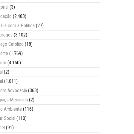
torial
(3)
ucação
(2.483)
Dia com a Política
(27)
pregos
(3.102)
aço Católico
(18)
orte
(1.769)
nto
(4.150)
al
(2)
al
(1.011)
vem Advocacia
(363)
guiça Mecânica
(2)
o Ambiente
(116)
ar Social
(110)
nel
(91)