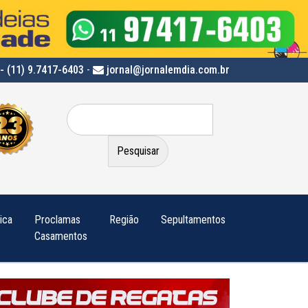
- (11) 9.7417-6403
-
jornal@jornalemdia.com.br
Pesquisar
por:
tica
Proclamas
Região
Sepultamentos
Casamentos