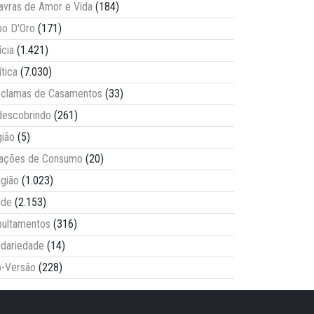
avras de Amor e Vida
(184)
o D'Oro
(171)
ícia
(1.421)
ítica
(7.030)
clamas de Casamentos
(33)
escobrindo
(261)
ião
(5)
lações de Consumo
(20)
igião
(1.023)
úde
(2.153)
ultamentos
(316)
idariedade
(14)
-Versão
(228)