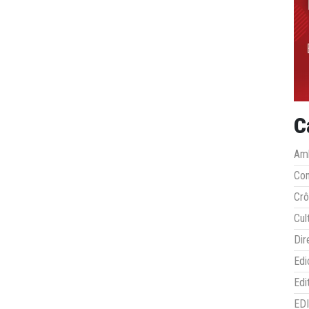
C
Amb
Co
Crô
Cul
Dir
Edi
Edi
ED