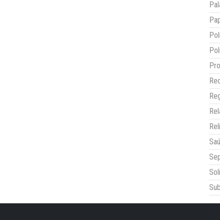
Pal
Pap
Pol
Pol
Pro
Red
Reg
Re
Rel
Sa
Sep
Sol
Sub