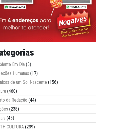
ategorias
iente Em Dia
(5)
nexões Humanas
(17)
nicas de um Sol Nascente
(156)
tura
(460)
eto da Redação
(44)
ções
(238)
tais
(45)
ITH CULTURA
(239)