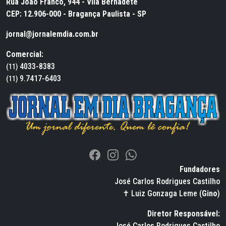
Rua João Franco, 944 - Vila Bernadete
CEP: 12.906-000 - Bragança Paulista - SP
jornal@jornalemdia.com.br
Comercial:
4033-8383
(11)
9.7417-6403
(11)
Fundadores
José Carlos Rodrigues Castilho
✝ Luiz Gonzaga Leme (
Gino
)
Diretor Responsável:
José Carlos Rodrigues Castilho