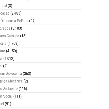
torial
(3)
ucação
(2.483)
Dia com a Política
(27)
pregos
(3.103)
aço Católico
(18)
orte
(1.769)
nto
(4.150)
al
(1.012)
al
(2)
vem Advocacia
(363)
guiça Mecânica
(2)
o Ambiente
(116)
ar Social
(111)
nel
(91)