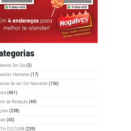
ategorias
iente Em Dia
(5)
nexões Humanas
(17)
nicas de um Sol Nascente
(156)
tura
(461)
eto da Redação
(44)
ções
(238)
tais
(45)
ITH CULTURA
(239)