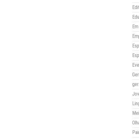
Edi
Ed
Em 
Em
Esp
Esp
Eve
Ger
ger
Jo
Lin
Mei
Olh
Pai