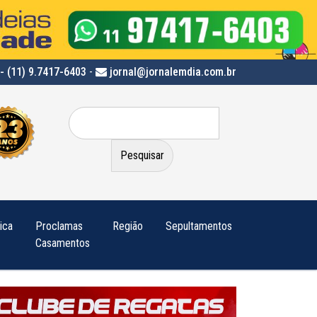
- (11) 9.7417-6403
-
jornal@jornalemdia.com.br
Pesquisar
por:
tica
Proclamas
Região
Sepultamentos
Casamentos