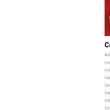
C
Amb
Co
Crô
Cul
Dir
Edi
Edi
ED