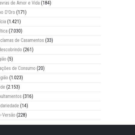
avras de Amor e Vida
(184)
o D'Oro
(171)
ícia
(1.421)
ítica
(7.030)
clamas de Casamentos
(33)
escobrindo
(261)
ião
(5)
lações de Consumo
(20)
igião
(1.023)
úde
(2.153)
ultamentos
(316)
idariedade
(14)
-Versão
(228)