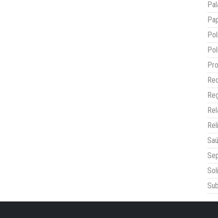
Pal
Pap
Pol
Pol
Pro
Red
Reg
Re
Rel
Sa
Sep
Sol
Sub