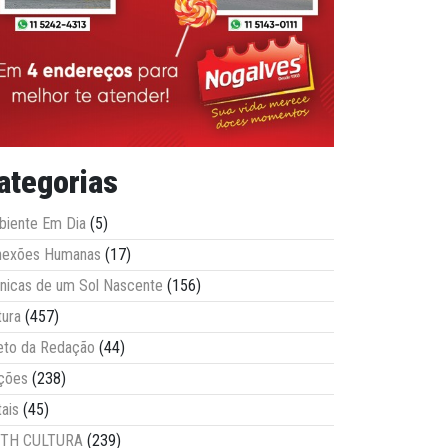
ategorias
iente Em Dia
(5)
nexões Humanas
(17)
nicas de um Sol Nascente
(156)
tura
(457)
eto da Redação
(44)
ções
(238)
tais
(45)
ITH CULTURA
(239)