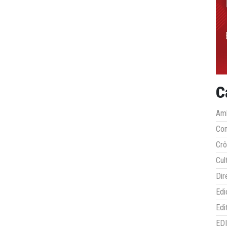
C
Amb
Co
Crô
Cul
Dir
Edi
Edi
ED