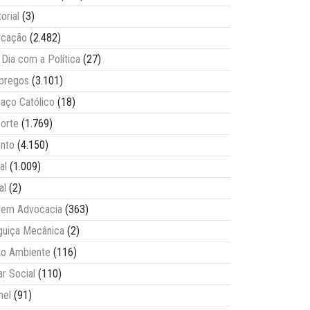
torial
(3)
ucação
(2.482)
Dia com a Política
(27)
pregos
(3.101)
aço Católico
(18)
orte
(1.769)
nto
(4.150)
al
(1.009)
al
(2)
vem Advocacia
(363)
guiça Mecânica
(2)
o Ambiente
(116)
ar Social
(110)
nel
(91)