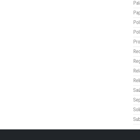
Pal
Pap
Pol
Pol
Pro
Red
Reg
Re
Rel
Sa
Sep
Sol
Sub