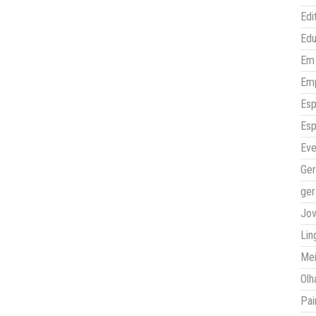
Edi
Ed
Em 
Em
Esp
Esp
Eve
Ger
ger
Jo
Lin
Mei
Olh
Pai