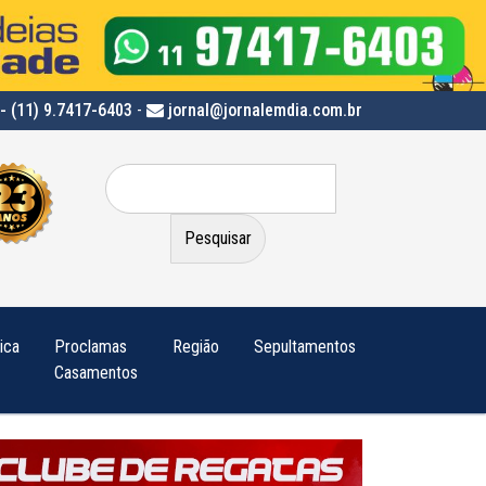
- (11) 9.7417-6403
-
jornal@jornalemdia.com.br
Pesquisar
por:
tica
Proclamas
Região
Sepultamentos
Casamentos