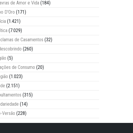
avras de Amor e Vida
(184)
o D'Oro
(171)
ícia
(1.421)
ítica
(7.029)
clamas de Casamentos
(32)
escobrindo
(260)
ião
(5)
lações de Consumo
(20)
igião
(1.023)
úde
(2.151)
ultamentos
(315)
idariedade
(14)
-Versão
(228)