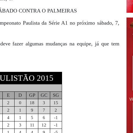
ÁBADO CONTRA O PALMEIRAS
ampeonato Paulista da Série A1 no próximo sábado, 7,
o deve fazer algumas mudanças na equipe, já que tem
ULISTÃO 2015
E
D
GP
GC
SG
2
0
18
3
15
2
1
9
7
2
4
1
5
6
-1
2
3
11
12
-1
1
4
4
9
-5