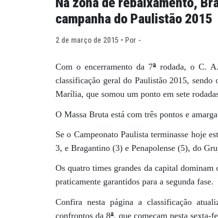
Na zona de rebaixamento, Bra
campanha do Paulistão 2015
2 de março de 2015 • Por -
ª
Com o encerramento da 7
rodada, o C. A.
classificação geral do Paulistão 2015, sendo
Marília, que somou um ponto em sete rodadas
O Massa Bruta está com três pontos e amarga
Se o Campeonato Paulista terminasse hoje est
3, e Bragantino (3) e Penapolense (5), do Gru
Os quatro times grandes da capital dominam o
praticamente garantidos para a segunda fase.
Confira nesta página a classificação atual
ª
confrontos da 8
, que começam nesta sexta-fei