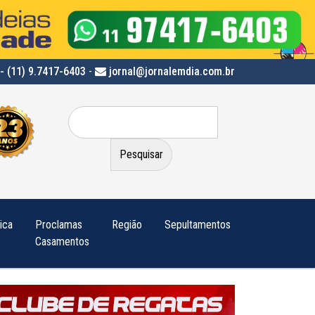
- (11) 9.7417-6403
-
jornal@jornalemdia.com.br
Pesquisar
por:
tica
Proclamas
Região
Sepultamentos
Casamentos