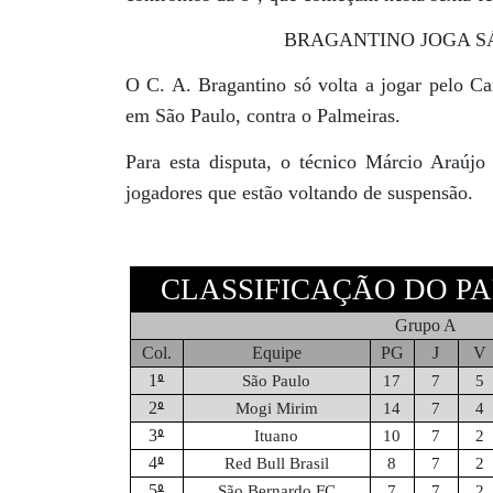
BRAGANTINO JOGA S
O C. A. Bragantino só volta a jogar pelo C
em São Paulo, contra o Palmeiras.
Para esta disputa, o técnico Márcio Araúj
jogadores que estão voltando de suspensão.
CLASSIFICAÇÃO DO PA
Grupo A
Col.
Equipe
PG
J
V
º
1
São Paulo
17
7
5
º
2
Mogi Mirim
14
7
4
º
3
Ituano
10
7
2
º
4
Red Bull Brasil
8
7
2
º
5
São Bernardo FC
7
7
2