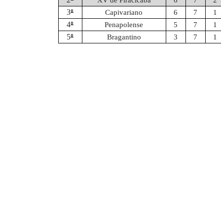
XV de Piracicaba
6
7
2
º
3
Capivariano
6
7
1
º
4
Penapolense
5
7
1
º
5
Bragantino
3
7
1