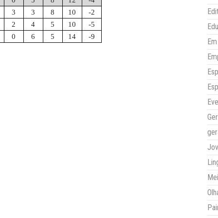
0
5
8
12
-4
Edi
3
3
8
10
-2
2
4
5
10
-5
Ed
0
6
5
14
-9
Em 
Em
Esp
Esp
Eve
Ger
ger
Jo
Lin
Mei
Olh
Pai