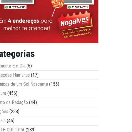
ategorias
iente Em Dia
(5)
nexões Humanas
(17)
nicas de um Sol Nascente
(156)
tura
(456)
eto da Redação
(44)
ções
(238)
tais
(45)
ITH CULTURA
(239)