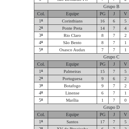
Grupo B
Col.
Equipe
PG
J
V
º
1
Corinthians
16
6
5
º
2
Ponte Preta
14
7
4
º
3
Rio Claro
8
7
2
º
4
São Bento
8
7
1
º
5
Osasco Audax
7
7
1
Grupo C
Col.
Equipe
PG
J
V
º
1
Palmeiras
15
7
5
º
2
Portuguesa
9
6
2
º
3
Botafogo
9
7
2
º
4
Linense
6
7
1
º
5
Marília
1
7
0
Grupo D
Col.
Equipe
PG
J
V
º
1
Santos
17
7
5
º
2