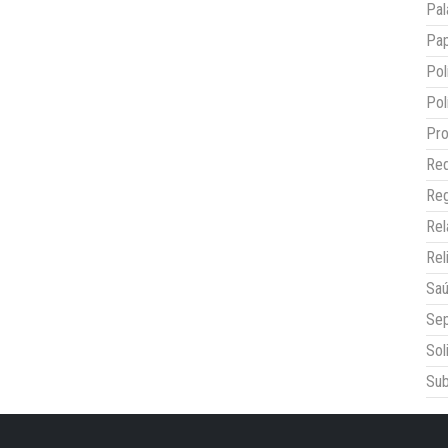
Pal
Pap
Pol
Pol
Pro
Red
Reg
Re
Rel
Sa
Sep
Sol
Sub