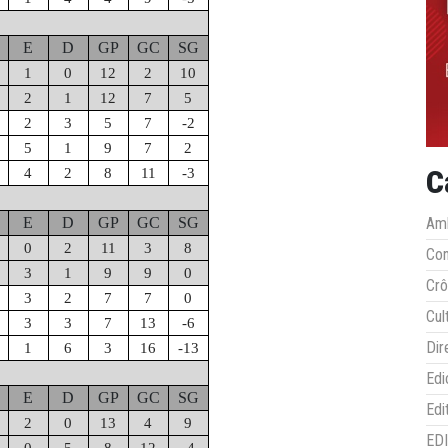
E
D
GP
GC
SG
1
0
12
2
10
2
1
12
7
5
2
3
5
7
-2
5
1
9
7
2
C
4
2
8
11
-3
E
D
GP
GC
SG
Amb
0
2
11
3
8
Co
3
1
9
9
0
Crô
3
2
7
7
0
Cul
3
3
7
13
-6
Dir
1
6
3
16
-13
Edi
E
D
GP
GC
SG
Edi
2
0
13
4
9
ED