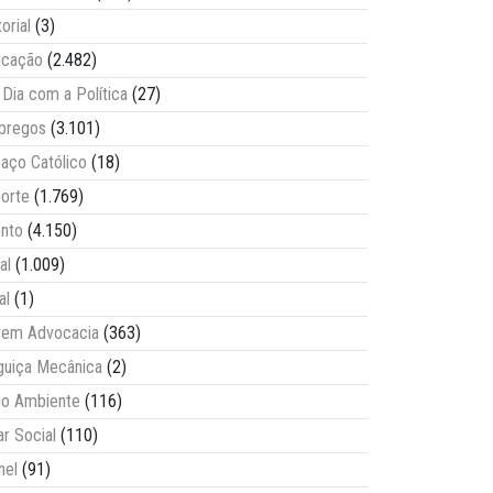
torial
(3)
ucação
(2.482)
Dia com a Política
(27)
pregos
(3.101)
aço Católico
(18)
orte
(1.769)
nto
(4.150)
al
(1.009)
al
(1)
vem Advocacia
(363)
guiça Mecânica
(2)
o Ambiente
(116)
ar Social
(110)
nel
(91)