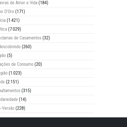
avras de Amor e Vida
(184)
o D'Oro
(171)
ícia
(1.421)
ítica
(7.029)
clamas de Casamentos
(32)
escobrindo
(260)
ião
(5)
lações de Consumo
(20)
igião
(1.023)
úde
(2.151)
ultamentos
(315)
idariedade
(14)
-Versão
(228)