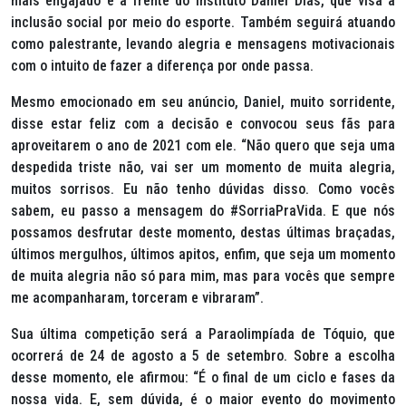
mais engajado e à frente do Instituto Daniel Dias, que visa à
inclusão social por meio do esporte. Também seguirá atuando
como palestrante, levando alegria e mensagens motivacionais
com o intuito de fazer a diferença por onde passa.
Mesmo emocionado em seu anúncio, Daniel, muito sorridente,
disse estar feliz com a decisão e convocou seus fãs para
aproveitarem o ano de 2021 com ele. “Não quero que seja uma
despedida triste não, vai ser um momento de muita alegria,
muitos sorrisos. Eu não tenho dúvidas disso. Como vocês
sabem, eu passo a mensagem do #SorriaPraVida. E que nós
possamos desfrutar deste momento, destas últimas braçadas,
últimos mergulhos, últimos apitos, enfim, que seja um momento
de muita alegria não só para mim, mas para vocês que sempre
me acompanharam, torceram e vibraram”.
Sua última competição será a Paraolimpíada de Tóquio, que
ocorrerá de 24 de agosto a 5 de setembro. Sobre a escolha
desse momento, ele afirmou: “É o final de um ciclo e fases da
nossa vida. E, sem dúvida, é o maior evento do movimento